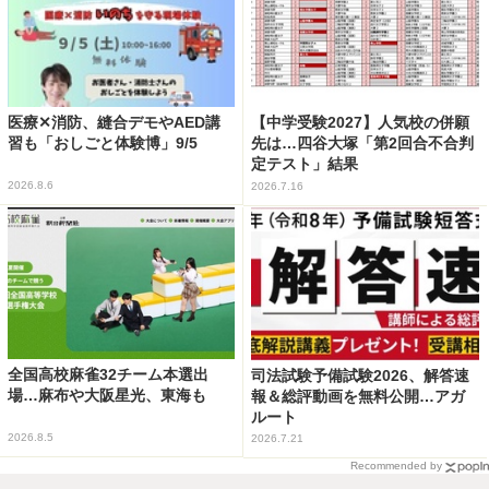
医療✕消防、縫合デモやAED講
【中学受験2027】人気校の併願
習も「おしごと体験博」9/5
先は…四谷大塚「第2回合不合判
定テスト」結果
2026.8.6
2026.7.16
全国高校麻雀32チーム本選出
司法試験予備試験2026、解答速
場…麻布や大阪星光、東海も
報＆総評動画を無料公開…アガ
ルート
2026.8.5
2026.7.21
Recommended by