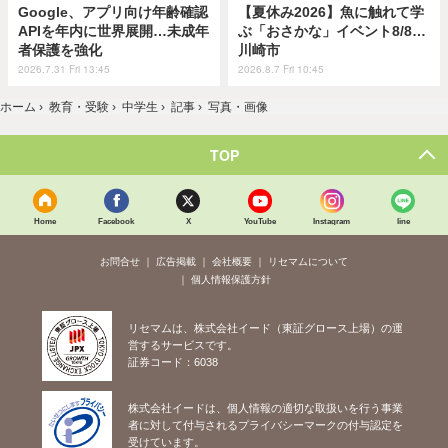
Google、アプリ向け年齢確認
【夏休み2026】魚に触れて学
APIを年内に世界展開…未成年
ぶ「おさかな」イベント8/8…
者保護を強化
川崎市
2026.7.31 Fri 13:45
2026.8.7 Fri 10:45
ホーム
›
教育・受験
›
中学生
›
記事
›
写真・画像
TOP
Home
Facebook
X
YouTube
Instagram
line
お問合せ
広告掲載
会社概要
リセマムについて
個人情報保護方針
リセマムは、株式会社イード（東証グロース上場）の運
営するサービスです。
証券コード：6038
株式会社イードは、個人情報の適切な取扱いを行う事業
者に対して付与されるプライバシーマークの付与認定を
受けています。