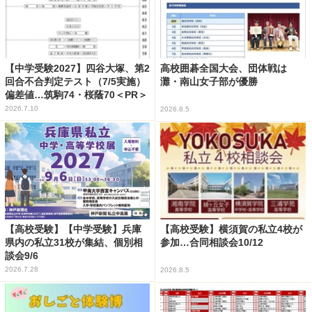
【中学受験2027】四谷大塚、第2
高校囲碁全国大会、団体戦は
回合不合判定テスト（7/5実施）
灘・南山女子部が優勝
偏差値…筑駒74・桜蔭70＜PR＞
2026.7.10
2026.8.5
【高校受験】【中学受験】兵庫
【高校受験】横須賀の私立4校が
県内の私立31校が集結、個別相
参加…合同相談会10/12
談会9/6
2026.7.28
2026.8.5