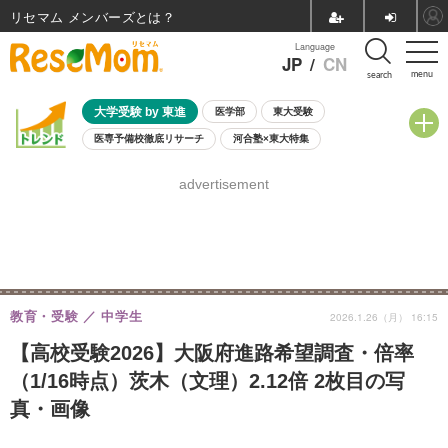
リセマム メンバーズ
Language
JP
/
CN
menu
search
大学受験 by 東進
医学部
東大受験
医専予備校徹底リサーチ
河合塾×東大特集
親子で考える大学選び
高校受験
中学受験
小学校受験
advertisement
共通テスト
夏休み
8月開催学校説明会・相談会
8月開催イベント・WS
全国公立高校 過去問
人気記事
自由研究教材（小学生向け）
自由研究教材（中学生向け）
ランキング
教育・受験
中学生
2026.1.26（月） 16:15
【高校受験2026】大阪府進路希望調査・倍率
（1/16時点）茨木（文理）2.12倍 2枚目の写
真・画像