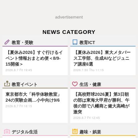
advertisement
NEWS CATEGORY
教育・受験
教育ICT
【夏休み2026】すぐ行けるイ
【夏休み2026】東大メタバー
ベント情報おまとめ便＜8/9-
ス工学部、生成AIなどジュニ
15開催＞
ア講座6選
2026.8.7 Fri 19:45
2026.7.30 Thu 11:15
教育イベント
生活・健康
東京都市大「科学体験教室」
【高校野球2026夏】第3日朝
24の実験企画…小中向け9/6
の部は東海大甲府が勝利、午
後の部で八幡商と健大高崎が
2026.8.7 Fri 18:15
激突
2026.8.7 Fri 12:45
デジタル生活
趣味・娯楽