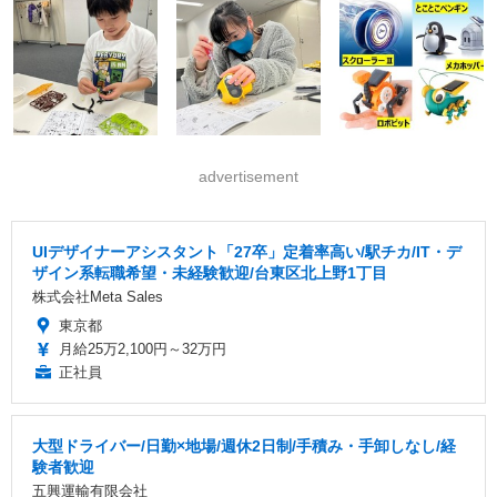
advertisement
UIデザイナーアシスタント「27卒」定着率高い/駅チカ/IT・デ
ザイン系転職希望・未経験歓迎/台東区北上野1丁目
株式会社Meta Sales
東京都
月給25万2,100円～32万円
正社員
大型ドライバー/日勤×地場/週休2日制/手積み・手卸しなし/経
験者歓迎
五興運輸有限会社