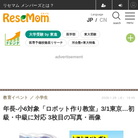
リセマム メンバーズ
Language
JP
/
CN
menu
search
大学受験 by 東進
医学部
東大受験
医専予備校徹底リサーチ
河合塾×東大特集
親子で考える大学選び
高校受験
中学受験
小学校受験
advertisement
共通テスト
夏休み
8月開催学校説明会・相談会
8月開催イベント・WS
全国公立高校 過去問
人気記事
自由研究教材（小学生向け）
自由研究教材（中学生向け）
ランキング
教育イベント
小学生
2026.1.28（水） 19:45
年長-小6対象「ロボット作り教室」3/1東京…初
級・中級に対応 3枚目の写真・画像