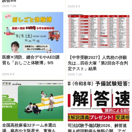
談会9/6
2026.7.28
2026.8.5
医療✕消防、縫合デモやAED講
【中学受験2027】人気校の併願
習も「おしごと体験博」9/5
先は…四谷大塚「第2回合不合判
定テスト」結果
2026.8.6
2026.7.16
全国高校麻雀32チーム本選出
司法試験予備試験2026、解答速
場…麻布や大阪星光、東海も
報＆総評動画を無料公開…アガ