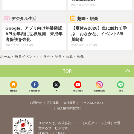
2026.8.8 Sat 9:52
デジタル生活
趣味・娯楽
Google、アプリ向け年齢確認
【夏休み2026】魚に触れて学
APIを年内に世界展開…未成年
ぶ「おさかな」イベント8/8…
者保護を強化
川崎市
2026.7.31 Fri 13:45
2026.8.7 Fri 10:45
ホーム
›
教育イベント
›
小学生
›
記事
›
写真・画像
TOP
Home
Facebook
X
YouTube
Instagram
line
お問合せ
広告掲載
会社概要
リセマムについて
個人情報保護方針
リセマムは、株式会社イード（東証グロース上場）の運
営するサービスです。
証券コード：6038