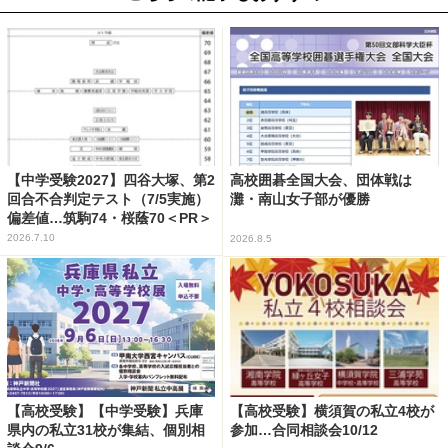
【中学受験2027】四谷大塚、第2
高校囲碁全国大会、団体戦は
回合不合判定テスト（7/5実施）
灘・南山女子部が優勝
偏差値…筑駒74・桜蔭70＜PR＞
2026.7.10
2026.8.5
【高校受験】【中学受験】兵庫
【高校受験】横須賀の私立4校が
県内の私立31校が集結、個別相
参加…合同相談会10/12