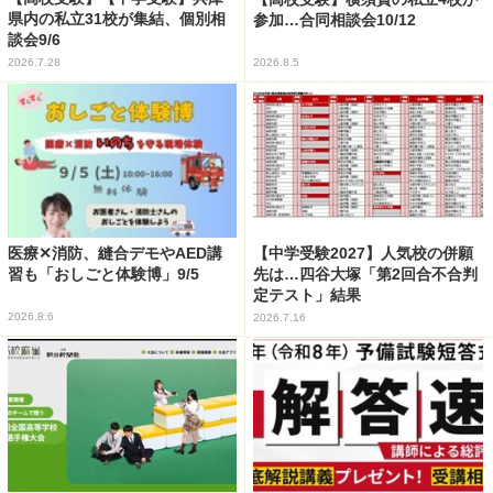
県内の私立31校が集結、個別相
参加…合同相談会10/12
談会9/6
2026.7.28
2026.8.5
医療✕消防、縫合デモやAED講
【中学受験2027】人気校の併願
習も「おしごと体験博」9/5
先は…四谷大塚「第2回合不合判
定テスト」結果
2026.8.6
2026.7.16