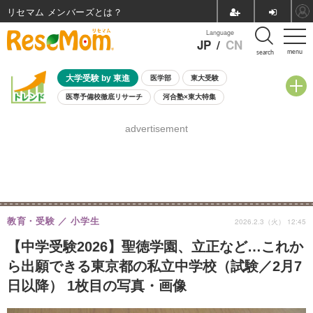
リセマム メンバーズ
Language
JP
/
CN
menu
search
大学受験 by 東進
医学部
東大受験
医専予備校徹底リサーチ
河合塾×東大特集
親子で考える大学選び
高校受験
中学受験
小学校受験
advertisement
共通テスト
夏休み
8月開催学校説明会・相談会
8月開催イベント・WS
全国公立高校 過去問
人気記事
自由研究教材（小学生向け）
自由研究教材（中学生向け）
ランキング
教育・受験
小学生
2026.2.3（火） 12:45
【中学受験2026】聖徳学園、立正など…これか
ら出願できる東京都の私立中学校（試験／2月7
日以降） 1枚目の写真・画像