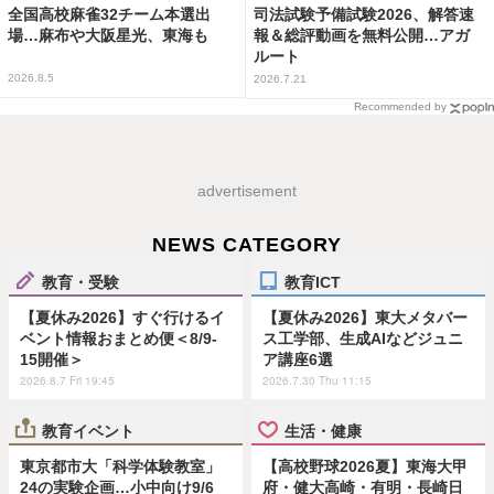
全国高校麻雀32チーム本選出
司法試験予備試験2026、解答速
場…麻布や大阪星光、東海も
報＆総評動画を無料公開…アガ
ルート
2026.8.5
2026.7.21
Recommended by
advertisement
NEWS CATEGORY
教育・受験
教育ICT
【夏休み2026】すぐ行けるイ
【夏休み2026】東大メタバー
ベント情報おまとめ便＜8/9-
ス工学部、生成AIなどジュニ
15開催＞
ア講座6選
2026.8.7 Fri 19:45
2026.7.30 Thu 11:15
教育イベント
生活・健康
東京都市大「科学体験教室」
【高校野球2026夏】東海大甲
24の実験企画…小中向け9/6
府・健大高崎・有明・長崎日