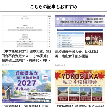
こちらの記事もおすすめ
【中学受験2027】四谷大塚、第2
高校囲碁全国大会、団体戦は
回合不合判定テスト（7/5実施）
灘・南山女子部が優勝
偏差値…筑駒74・桜蔭70＜PR＞
2026.7.10
2026.8.5
【高校受験】【中学受験】兵庫
【高校受験】横須賀の私立4校が