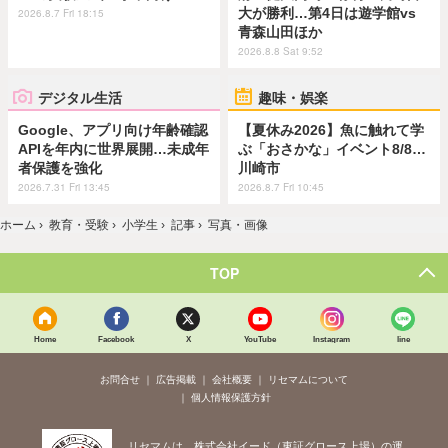
大が勝利…第4日は遊学館vs
2026.8.7 Fri 18:15
青森山田ほか
2026.8.8 Sat 9:52
デジタル生活
趣味・娯楽
Google、アプリ向け年齢確認
【夏休み2026】魚に触れて学
APIを年内に世界展開…未成年
ぶ「おさかな」イベント8/8…
者保護を強化
川崎市
2026.7.31 Fri 13:45
2026.8.7 Fri 10:45
ホーム
›
教育・受験
›
小学生
›
記事
›
写真・画像
TOP
Home
Facebook
X
YouTube
Instagram
line
お問合せ
広告掲載
会社概要
リセマムについて
個人情報保護方針
リセマムは、株式会社イード（東証グロース上場）の運