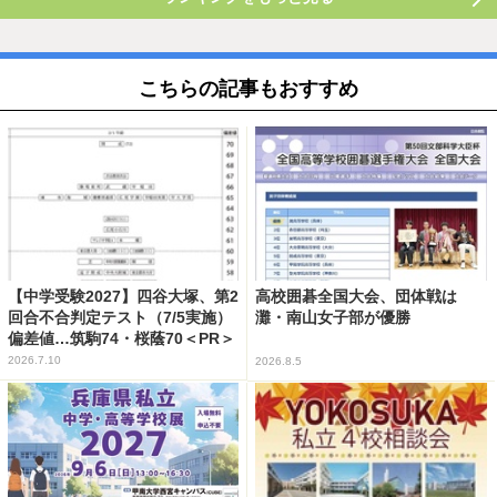
こちらの記事もおすすめ
【中学受験2027】四谷大塚、第2
高校囲碁全国大会、団体戦は
回合不合判定テスト（7/5実施）
灘・南山女子部が優勝
偏差値…筑駒74・桜蔭70＜PR＞
2026.7.10
2026.8.5