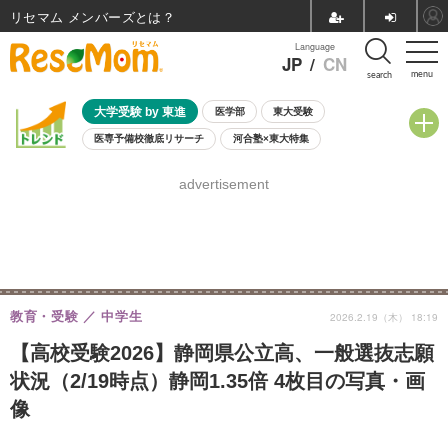
リセマム メンバーズ
Language
JP
/
CN
menu
search
大学受験 by 東進
医学部
東大受験
医専予備校徹底リサーチ
河合塾×東大特集
親子で考える大学選び
高校受験
中学受験
小学校受験
advertisement
共通テスト
夏休み
8月開催学校説明会・相談会
8月開催イベント・WS
全国公立高校 過去問
人気記事
自由研究教材（小学生向け）
自由研究教材（中学生向け）
ランキング
教育・受験
中学生
2026.2.19（木） 18:19
【高校受験2026】静岡県公立高、一般選抜志願
状況（2/19時点）静岡1.35倍 4枚目の写真・画
像