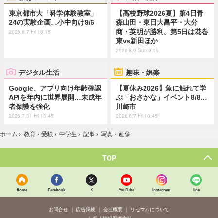
東京都市大「科学体験教室」
【高校野球2026夏】第4日青
24の実験企画…小中向け9/6
森山田・東日大昌平・大分
商・英明が勝利、第5日は花巻
2026.8.7 Fri 18:15
東vs新田ほか
2026.8.9 Sun 9:15
デジタル生活
趣味・娯楽
Google、アプリ向け年齢確認
【夏休み2026】魚に触れて学
APIを年内に世界展開…未成年
ぶ「おさかな」イベント8/8…
者保護を強化
川崎市
2026.7.31 Fri 13:45
2026.8.7 Fri 10:45
ホーム
›
教育・受験
›
中学生
›
記事
›
写真・画像
TOP
Home
Facebook
X
YouTube
Instagram
line
お問合せ
広告掲載
会社概要
リセマムについて