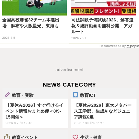
全国高校麻雀32チーム本選出
司法試験予備試験2026、解答速
場…麻布や大阪星光、東海も
報＆総評動画を無料公開…アガ
ルート
2026.8.5
2026.7.21
Recommended by
advertisement
NEWS CATEGORY
教育・受験
教育ICT
【夏休み2026】すぐ行けるイ
【夏休み2026】東大メタバー
ベント情報おまとめ便＜8/9-
ス工学部、生成AIなどジュニ
15開催＞
ア講座6選
2026.8.7 Fri 19:45
2026.7.30 Thu 11:15
教育イベント
生活・健康