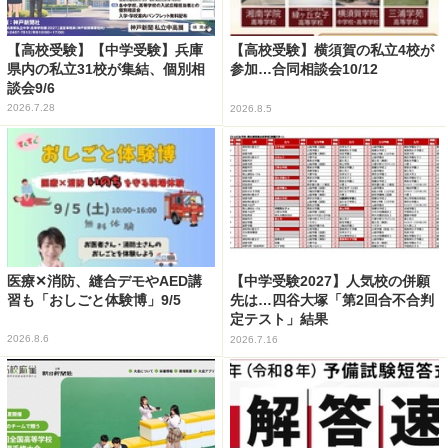
【高校受験】【中学受験】兵庫
【高校受験】横須賀の私立4校が
県内の私立31校が集結、個別相
参加…合同相談会10/12
談会9/6
2026.7.28
2026.8.5
医療✕消防、縫合デモやAED講
【中学受験2027】人気校の併願
習も「おしごと体験博」9/5
先は…四谷大塚「第2回合不合判
定テスト」結果
2026.8.6
2026.7.16