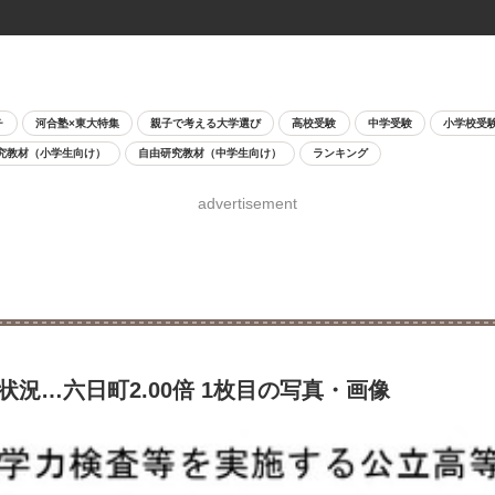
チ
河合塾×東大特集
親子で考える大学選び
高校受験
中学受験
小学校受
究教材（小学生向け）
自由研究教材（中学生向け）
ランキング
advertisement
状況…六日町2.00倍 1枚目の写真・画像