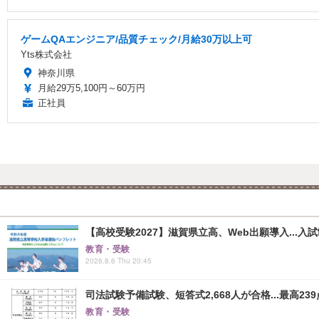
ゲームQAエンジニア/品質チェック/月給30万以上可
Yts株式会社
神奈川県
月給29万5,100円～60万円
正社員
【高校受験2027】滋賀県立高、Web出願導入...入
教育・受験
2026.8.6 Thu 20:45
司法試験予備試験、短答式2,668人が合格...最高239
教育・受験