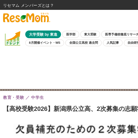
リセマム メンバーズ
大学受験 by 東進
医学部
東大受験
医専予備校徹底リサー
8月開催イベント・WS
全国公立高校 過去問
人気記事
自由研
教育・受験
中学生
【高校受験2026】新潟県公立高、2次募集の志願