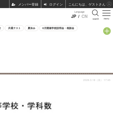
ログイン
こんにちは、ゲストさん
Language
JP
/
CN
menu
search
験
共通テスト
夏休み
8月開催学校説明会・相談会
2026.3.18（水） 17:45