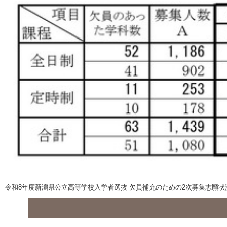
令和8年度新潟県公立高等学校入学者選抜 欠員補充のための2次募集志願状