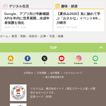
デジタル生活
趣味・娯楽
Google、アプリ向け年齢確認
【夏休み2026】魚に触れて学
APIを年内に世界展開…未成年
ぶ「おさかな」イベント8/8…
者保護を強化
川崎市
2026.7.31 Fri 13:45
2026.8.7 Fri 10:45
ホーム
›
教育・受験
›
高校生
›
記事
›
写真・画像
TOP
Home
Facebook
X
YouTube
Instagram
line
お問合せ
広告掲載
会社概要
リセマムについて
個人情報保護方針
リセマムは、株式会社イード（東証グロース上場）の運
営するサービスです。
証券コード：6038