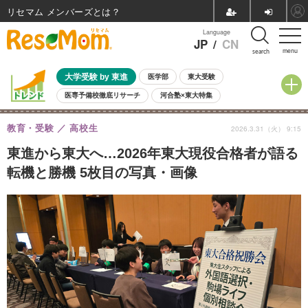
リセマム メンバーズ
Language
JP
/
CN
menu
search
大学受験 by 東進
医学部
東大受験
医専予備校徹底リサーチ
河合塾×東大特集
親子で考える大学選び
高校受験
中学受験
小学校受験
教育・受験
高校生
2026.3.31（火） 9:15
共通テスト
夏休み
8月開催学校説明会・相談会
8月開催イベント・WS
全国公立高校 過去問
人気記事
東進から東大へ…2026年東大現役合格者が語る
自由研究教材（小学生向け）
自由研究教材（中学生向け）
ランキング
転機と勝機 5枚目の写真・画像