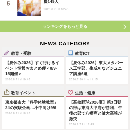
慶149人
2026.8.7 Fri 18:45
ランキングをもっと見る
NEWS CATEGORY
教育・受験
教育ICT
【夏休み2026】すぐ行けるイ
【夏休み2026】東大メタバー
ベント情報おまとめ便＜8/9-
ス工学部、生成AIなどジュニ
15開催＞
ア講座6選
2026.8.7 Fri 19:45
2026.7.30 Thu 11:15
教育イベント
生活・健康
東京都市大「科学体験教室」
【高校野球2026夏】第3日朝
24の実験企画…小中向け9/6
の部は東海大甲府が勝利、午
後の部で八幡商と健大高崎が
2026.8.7 Fri 18:15
激突
2026.8.7 Fri 12:45