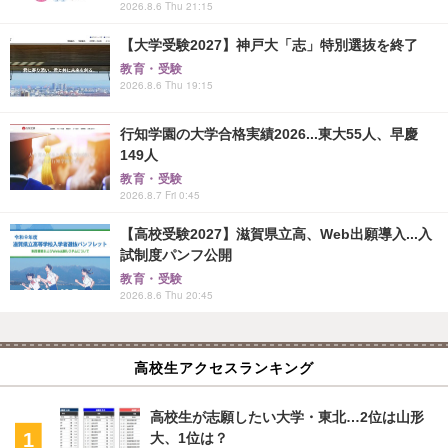
2026.8.6 Thu 21:15
【大学受験2027】神戸大「志」特別選抜を終了
教育・受験
2026.8.6 Thu 19:15
行知学園の大学合格実績2026...東大55人、早慶
149人
教育・受験
2026.8.7 Fri 0:45
【高校受験2027】滋賀県立高、Web出願導入...入
試制度パンフ公開
教育・受験
2026.8.6 Thu 20:45
高校生アクセスランキング
高校生が志願したい大学・東北…2位は山形
大、1位は？