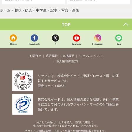
ホーム
›
趣味・娯楽
›
中学生
›
記事
›
写真・画像
TOP
Home
Facebook
X
YouTube
Instagram
line
お問合せ
広告掲載
会社概要
リセマムについて
個人情報保護方針
リセマムは、株式会社イード（東証グロース上場）の運
営するサービスです。
証券コード：6038
株式会社イードは、個人情報の適切な取扱いを行う事業
者に対して付与されるプライバシーマークの付与認定を
受けています。
紹介した商品/サービスを購入、契約した場合に、
売上の一部が弊社サイトに還元されることがあります。
当サイトに掲載の記事・見出し・写真・画像の無断転載を禁じます。