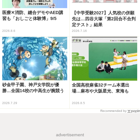
医療✕消防、縫合デモやAED講
【中学受験2027】人気校の併願
習も「おしごと体験博」9/5
先は…四谷大塚「第2回合不合判
定テスト」結果
2026.8.6
2026.7.16
砂金甲子園、神戸女学院が優
全国高校麻雀32チーム本選出
勝…全国14校の中高生が腕競う
場…麻布や大阪星光、東海も
2026.7.29
2026.8.5
Recommended by
advertisement