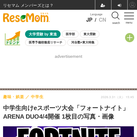
リセマム メンバーズ
Language
JP
/
CN
menu
search
大学受験 by 東進
医学部
東大受験
医専予備校徹底リサーチ
河合塾×東大特集
親子で考える大学選び
高校受験
中学受験
小学校受験
advertisement
共通テスト
夏休み
8月開催学校説明会・相談会
8月開催イベント・WS
全国公立高校 過去問
人気記事
自由研究教材（小学生向け）
自由研究教材（中学生向け）
ランキング
趣味・娯楽
中学生
2026.3.31（火） 15:45
中学生向けeスポーツ大会「フォートナイト」
ARENA DUO4/4開催 1枚目の写真・画像