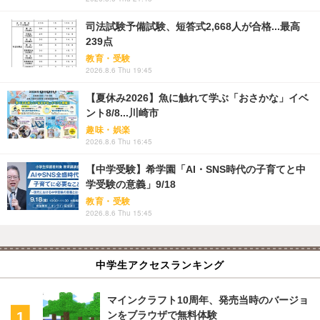
司法試験予備試験、短答式2,668人が合格...最高
239点
教育・受験
2026.8.6 Thu 19:45
【夏休み2026】魚に触れて学ぶ「おさかな」イベ
ント8/8...川崎市
趣味・娯楽
2026.8.6 Thu 16:45
【中学受験】希学園「AI・SNS時代の子育てと中
学受験の意義」9/18
教育・受験
2026.8.6 Thu 15:45
中学生アクセスランキング
マインクラフト10周年、発売当時のバージョ
ンをブラウザで無料体験