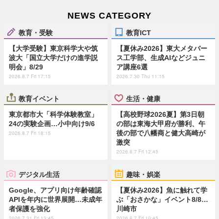
NEWS CATEGORY
教育・受験
教育ICT
【大学受験】東京科学大や筑
【夏休み2026】東大メタバー
波大「国立大学だけの進学説
ス工学部、生成AIなどジュニ
明会」8/29
ア講座6選
2026.8.7 Fri 17:15
2026.7.30 Thu 11:15
教育イベント
生活・健康
東京都市大「科学体験教室」
【高校野球2026夏】第3日朝
24の実験企画…小中向け9/6
の部は東海大甲府が勝利、午
後の部で八幡商と健大高崎が
2026.8.7 Fri 18:15
激突
2026.8.7 Fri 12:45
デジタル生活
趣味・娯楽
Google、アプリ向け年齢確認
【夏休み2026】魚に触れて学
APIを年内に世界展開…未成年
ぶ「おさかな」イベント8/8…
者保護を強化
川崎市
2026.7.31 Fri 13:45
2026.8.7 Fri 10:45