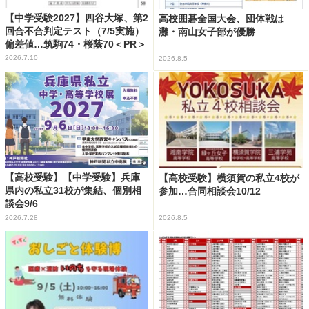
【中学受験2027】四谷大塚、第2
高校囲碁全国大会、団体戦は
回合不合判定テスト（7/5実施）
灘・南山女子部が優勝
偏差値…筑駒74・桜蔭70＜PR＞
2026.7.10
2026.8.5
【高校受験】【中学受験】兵庫
【高校受験】横須賀の私立4校が
県内の私立31校が集結、個別相
参加…合同相談会10/12
談会9/6
2026.7.28
2026.8.5