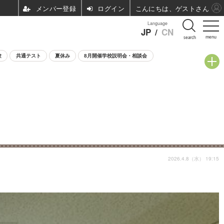
ログイン
こんにちは、ゲストさん
Language
JP
/
CN
menu
search
験
共通テスト
夏休み
8月開催学校説明会・相談会
2026.4.8（水） 19:15