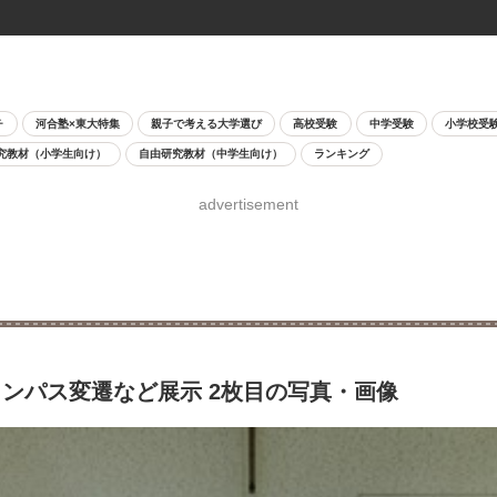
チ
河合塾×東大特集
親子で考える大学選び
高校受験
中学受験
小学校受
究教材（小学生向け）
自由研究教材（中学生向け）
ランキング
advertisement
ンパス変遷など展示 2枚目の写真・画像