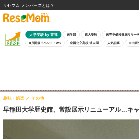
リセマム メンバーズ
大学受験 by 東進
医学部
東大受験
医専予備校徹底リサー
8月開催イベント・WS
全国公立高校 過去問
人気記事
自由研
趣味・娯楽
その他
早稲田大学歴史館、常設展示リニューアル…キャ