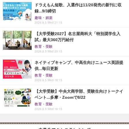
ドラえもん短歌、入選作は11/20発売の新刊に収
録...9/3締切
趣味・娯楽
2026.8.5 Wed 21:15
【大学受験2027】名古屋商科大「特別奨学生入
試」最大360万円給付
教育・受験
2026.8.5 Wed 20:15
ネイティブキャンプ、中高生向けニュース英語提
供...毎日更新
教育・受験
2026.8.5 Wed 18:15
【大学受験】中央大商学部、受験生向けトークイ
ベント...多摩・Zoomで8/22
教育・受験
2026.8.5 Wed 16:15