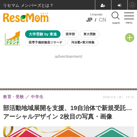
リセマム メンバーズ
Language
JP
/
CN
menu
search
大学受験 by 東進
医学部
東大受験
医専予備校徹底リサーチ
河合塾×東大特集
親子で考える大学選び
高校受験
中学受験
小学校受験
advertisement
共通テスト
夏休み
8月開催学校説明会・相談会
8月開催イベント・WS
全国公立高校 過去問
人気記事
自由研究教材（小学生向け）
自由研究教材（中学生向け）
ランキング
教育・受験
中学生
2026.4.9（木） 14:15
部活動地域展開を支援、19自治体で新規受託…
アーシャルデザイン 2枚目の写真・画像