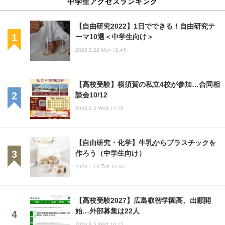
中学生アクセスランキング
【自由研究2022】1日でできる！自由研究テ
ーマ10選＜中学生向け＞
2022.8.22 Mon 12:45
【高校受験】横須賀の私立4校が参加…合同相
談会10/12
2026.8.5 Wed 11:15
【自由研究・化学】牛乳からプラスチックを
作ろう（中学生向け）
2018.7.10 Tue 15:00
【高校受験2027】広島叡智学園高、出願開
始…外部募集は22人
2026.8.5 Wed 16:15