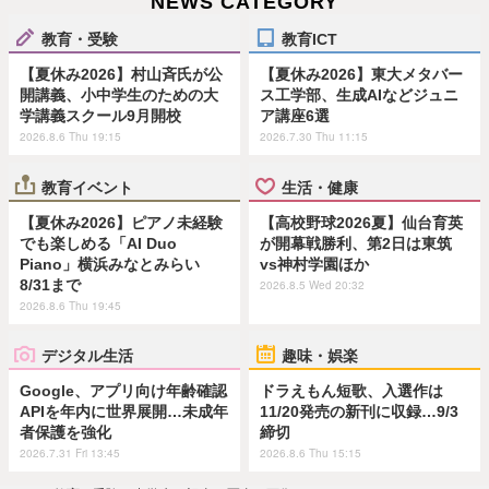
NEWS CATEGORY
教育・受験
教育ICT
【夏休み2026】村山斉氏が公
【夏休み2026】東大メタバー
開講義、小中学生のための大
ス工学部、生成AIなどジュニ
学講義スクール9月開校
ア講座6選
2026.8.6 Thu 19:15
2026.7.30 Thu 11:15
教育イベント
生活・健康
【夏休み2026】ピアノ未経験
【高校野球2026夏】仙台育英
でも楽しめる「AI Duo
が開幕戦勝利、第2日は東筑
Piano」横浜みなとみらい
vs神村学園ほか
8/31まで
2026.8.5 Wed 20:32
2026.8.6 Thu 19:45
デジタル生活
趣味・娯楽
Google、アプリ向け年齢確認
ドラえもん短歌、入選作は
APIを年内に世界展開…未成年
11/20発売の新刊に収録…9/3
者保護を強化
締切
2026.7.31 Fri 13:45
2026.8.6 Thu 15:15