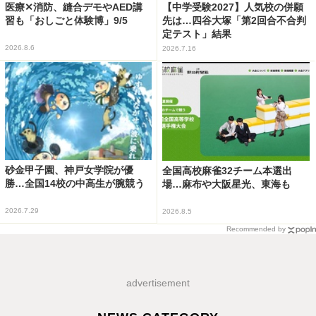
医療✕消防、縫合デモやAED講
【中学受験2027】人気校の併願
習も「おしごと体験博」9/5
先は…四谷大塚「第2回合不合判
定テスト」結果
2026.8.6
2026.7.16
砂金甲子園、神戸女学院が優
全国高校麻雀32チーム本選出
勝…全国14校の中高生が腕競う
場…麻布や大阪星光、東海も
2026.7.29
2026.8.5
Recommended by
advertisement