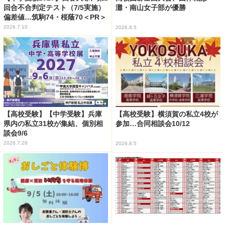
回合不合判定テスト（7/5実施）
灘・南山女子部が優勝
偏差値…筑駒74・桜蔭70＜PR＞
2026.7.10
2026.8.5
【高校受験】【中学受験】兵庫
【高校受験】横須賀の私立4校が
県内の私立31校が集結、個別相
参加…合同相談会10/12
談会9/6
2026.7.28
2026.8.5