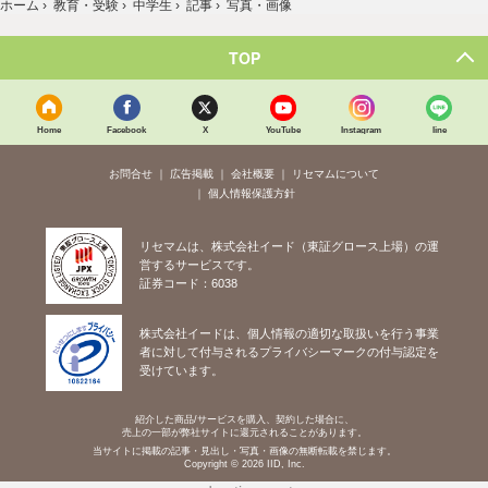
ホーム
›
教育・受験
›
中学生
›
記事
›
写真・画像
TOP
Home
Facebook
X
YouTube
Instagram
line
お問合せ
広告掲載
会社概要
リセマムについて
個人情報保護方針
リセマムは、株式会社イード（東証グロース上場）の運
営するサービスです。
証券コード：6038
株式会社イードは、個人情報の適切な取扱いを行う事業
者に対して付与されるプライバシーマークの付与認定を
受けています。
紹介した商品/サービスを購入、契約した場合に、
売上の一部が弊社サイトに還元されることがあります。
当サイトに掲載の記事・見出し・写真・画像の無断転載を禁じます。
Copyright © 2026 IID, Inc.