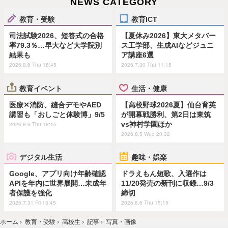
NEWS CATEGORY
教育・受験
教育ICT
司法試験2026、短答式の合格
【夏休み2026】東大メタバー
率79.3％…早大など大学院別
ス工学部、生成AIなどジュニ
結果も
ア講座6選
2026.8.6 Thu 18:45
2026.7.30 Thu 11:15
教育イベント
生活・健康
医療✕消防、縫合デモやAED
【高校野球2026夏】仙台育英
講習も「おしごと体験博」9/5
が開幕戦勝利、第2日は東筑
vs神村学園ほか
2026.8.6 Thu 18:15
2026.8.5 Wed 20:32
デジタル生活
趣味・娯楽
Google、アプリ向け年齢確認
ドラえもん短歌、入選作は
APIを年内に世界展開…未成年
11/20発売の新刊に収録…9/3
者保護を強化
締切
2026.7.31 Fri 13:45
2026.8.6 Thu 15:15
ホーム
›
教育・受験
›
高校生
›
記事
›
写真・画像