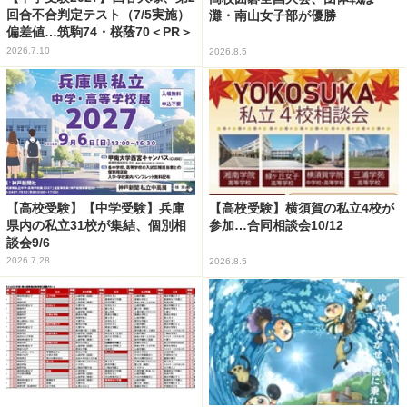
回合不合判定テスト（7/5実施）
灘・南山女子部が優勝
偏差値…筑駒74・桜蔭70＜PR＞
2026.7.10
2026.8.5
【高校受験】【中学受験】兵庫
【高校受験】横須賀の私立4校が
県内の私立31校が集結、個別相
参加…合同相談会10/12
談会9/6
2026.7.28
2026.8.5