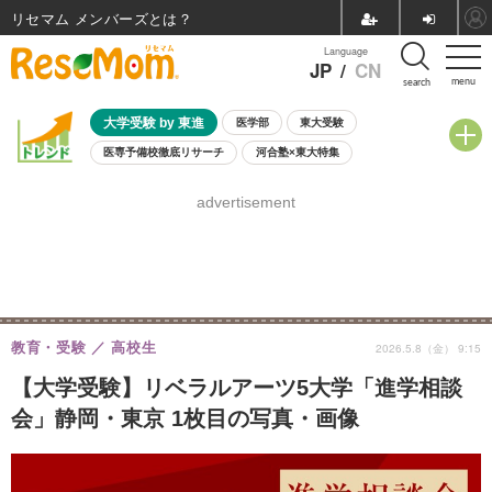
リセマム メンバーズ
Language
JP
/
CN
menu
search
大学受験 by 東進
医学部
東大受験
医専予備校徹底リサーチ
河合塾×東大特集
親子で考える大学選び
高校受験
中学受験
小学校受験
advertisement
共通テスト
夏休み
8月開催学校説明会・相談会
8月開催イベント・WS
全国公立高校 過去問
人気記事
自由研究教材（小学生向け）
自由研究教材（中学生向け）
ランキング
教育・受験
高校生
2026.5.8（金） 9:15
【大学受験】リベラルアーツ5大学「進学相談
会」静岡・東京 1枚目の写真・画像