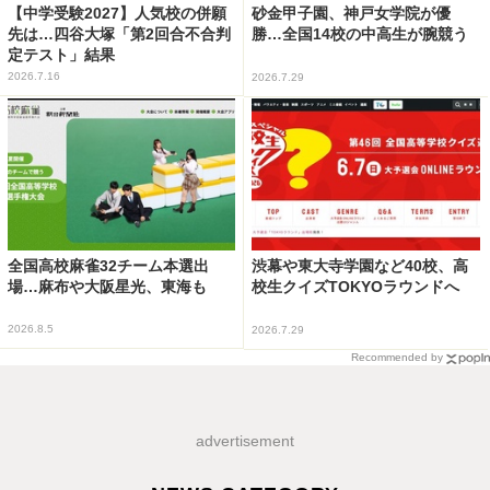
【中学受験2027】人気校の併願
砂金甲子園、神戸女学院が優
先は…四谷大塚「第2回合不合判
勝…全国14校の中高生が腕競う
定テスト」結果
2026.7.16
2026.7.29
全国高校麻雀32チーム本選出
渋幕や東大寺学園など40校、高
場…麻布や大阪星光、東海も
校生クイズTOKYOラウンドへ
2026.8.5
2026.7.29
Recommended by
advertisement