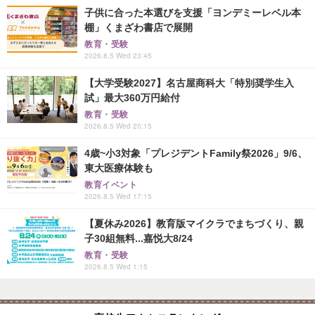
子供に合った本選びを支援「ヨンデミーレベル本
棚」くまざわ書店で展開
教育・受験
2026.8.5 Wed 23:45
【大学受験2027】名古屋商科大「特別奨学生入
試」最大360万円給付
教育・受験
2026.8.5 Wed 20:15
4歳~小3対象「プレジデントFamily祭2026」9/6、
東大医療体験も
教育イベント
2026.8.5 Wed 17:15
【夏休み2026】教育版マイクラでまちづくり、親
子30組無料...嘉悦大8/24
教育・受験
2026.8.5 Wed 1:15