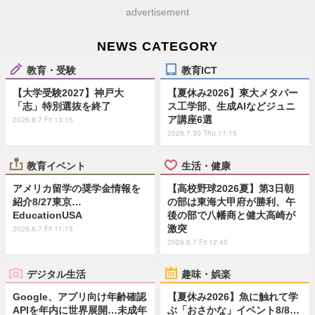
advertisement
NEWS CATEGORY
教育・受験
教育ICT
【大学受験2027】神戸大
【夏休み2026】東大メタバー
「志」特別選抜を終了
ス工学部、生成AIなどジュニ
ア講座6選
2026.8.7 Fri 13:15
2026.7.30 Thu 11:15
教育イベント
生活・健康
アメリカ留学の奨学金情報を
【高校野球2026夏】第3日朝
紹介8/27東京…
の部は東海大甲府が勝利、午
EducationUSA
後の部で八幡商と健大高崎が
激突
2026.8.7 Fri 11:15
2026.8.7 Fri 12:45
デジタル生活
趣味・娯楽
Google、アプリ向け年齢確認
【夏休み2026】魚に触れて学
APIを年内に世界展開…未成年
ぶ「おさかな」イベント8/8…