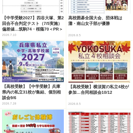
【中学受験2027】四谷大塚、第2
高校囲碁全国大会、団体戦は
回合不合判定テスト（7/5実施）
灘・南山女子部が優勝
偏差値…筑駒74・桜蔭70＜PR＞
2026.7.10
2026.8.5
【高校受験】【中学受験】兵庫
【高校受験】横須賀の私立4校が
県内の私立31校が集結、個別相
参加…合同相談会10/12
談会9/6
2026.7.28
2026.8.5