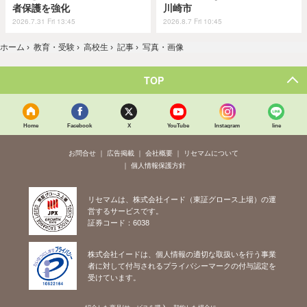
者保護を強化
川崎市
2026.7.31 Fri 13:45
2026.8.7 Fri 10:45
ホーム
›
教育・受験
›
高校生
›
記事
›
写真・画像
TOP
Home
Facebook
X
YouTube
Instagram
line
お問合せ
広告掲載
会社概要
リセマムについて
個人情報保護方針
リセマムは、株式会社イード（東証グロース上場）の運
営するサービスです。
証券コード：6038
株式会社イードは、個人情報の適切な取扱いを行う事業
者に対して付与されるプライバシーマークの付与認定を
受けています。