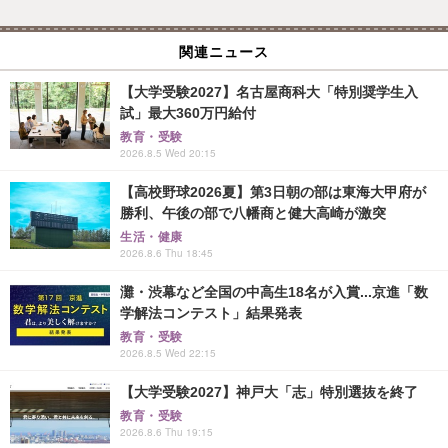
関連ニュース
【大学受験2027】名古屋商科大「特別奨学生入
試」最大360万円給付
教育・受験
2026.8.5 Wed 20:15
【高校野球2026夏】第3日朝の部は東海大甲府が
勝利、午後の部で八幡商と健大高崎が激突
生活・健康
2026.8.6 Thu 18:45
灘・渋幕など全国の中高生18名が入賞...京進「数
学解法コンテスト」結果発表
教育・受験
2026.8.5 Wed 22:15
【大学受験2027】神戸大「志」特別選抜を終了
教育・受験
2026.8.6 Thu 19:15