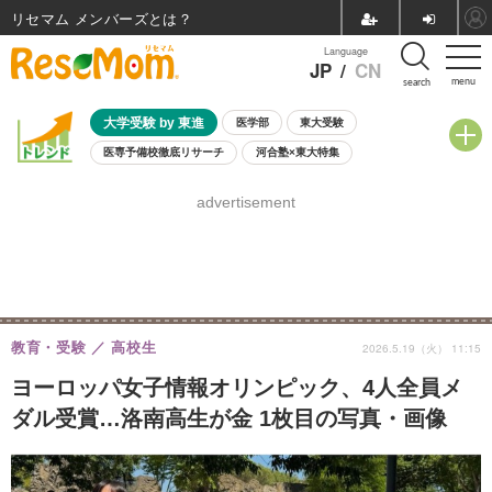
リセマム メンバーズ
Language
JP
/
CN
menu
search
大学受験 by 東進
医学部
東大受験
医専予備校徹底リサーチ
河合塾×東大特集
親子で考える大学選び
高校受験
中学受験
小学校受験
advertisement
共通テスト
夏休み
8月開催学校説明会・相談会
8月開催イベント・WS
全国公立高校 過去問
人気記事
自由研究教材（小学生向け）
自由研究教材（中学生向け）
ランキング
教育・受験
高校生
2026.5.19（火） 11:15
ヨーロッパ女子情報オリンピック、4人全員メ
ダル受賞…洛南高生が金 1枚目の写真・画像