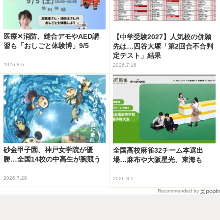
医療✕消防、縫合デモやAED講
【中学受験2027】人気校の併願
習も「おしごと体験博」9/5
先は…四谷大塚「第2回合不合判
定テスト」結果
2026.8.6
2026.7.16
砂金甲子園、神戸女学院が優
全国高校麻雀32チーム本選出
勝…全国14校の中高生が腕競う
場…麻布や大阪星光、東海も
2026.7.29
2026.8.5
Recommended by