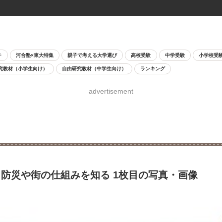
チ
河合塾×東大特集
親子で考える大学選び
高校受験
中学受験
小学校受
究教材（小学生向け）
自由研究教材（中学生向け）
ランキング
advertisement
防災や街の仕組みを知る 1枚目の写真・画像