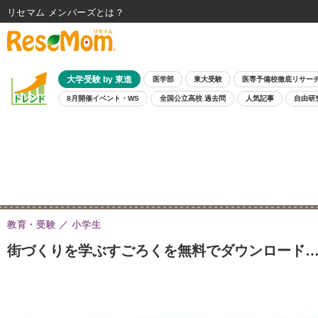
リセマム メンバーズ
大学受験 by 東進
医学部
東大受験
医専予備校徹底リサー
8月開催イベント・WS
全国公立高校 過去問
人気記事
自由研
教育・受験
小学生
街づくりを学ぶすごろくを無料でダウンロード…