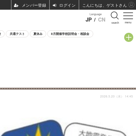
ログイン
こんにちは、ゲストさん
Language
JP
/
CN
menu
search
験
共通テスト
夏休み
8月開催学校説明会・相談会
2026.5.20（水） 14:45