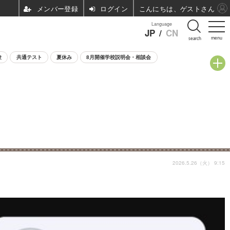
ログイン
こんにちは、ゲストさん
Language
JP
/
CN
menu
search
験
共通テスト
夏休み
8月開催学校説明会・相談会
2026.5.26（火） 9:15