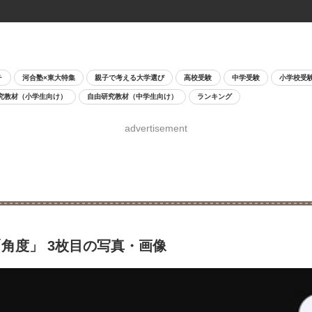
チ
河合塾×東大特集
親子で考える大学選び
高校受験
中学受験
小学校受
究教材（小学生向け）
自由研究教材（中学生向け）
ランキング
advertisement
角度」 3枚目の写真・画像