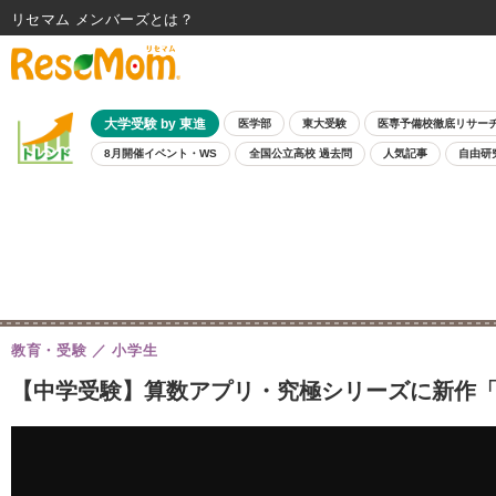
リセマム メンバーズ
大学受験 by 東進
医学部
東大受験
医専予備校徹底リサー
8月開催イベント・WS
全国公立高校 過去問
人気記事
自由研
教育・受験
小学生
【中学受験】算数アプリ・究極シリーズに新作「