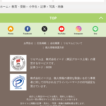
ホーム
›
教育・受験
›
小学生
›
記事
›
写真・画像
TOP
Home
Facebook
X
YouTube
Instagram
line
お問合せ
広告掲載
会社概要
リセマムについて
個人情報保護方針
リセマムは、株式会社イード（東証グロース上場）の運
営するサービスです。
証券コード：6038
株式会社イードは、個人情報の適切な取扱いを行う事業
者に対して付与されるプライバシーマークの付与認定を
受けています。
紹介した商品/サービスを購入、契約した場合に、
売上の一部が弊社サイトに還元されることがあります。
当サイトに掲載の記事・見出し・写真・画像の無断転載を禁じます。