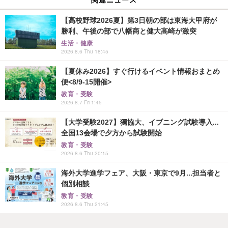
【高校野球2026夏】第3日朝の部は東海大甲府が
勝利、午後の部で八幡商と健大高崎が激突
生活・健康
2026.8.6 Thu 18:45
【夏休み2026】すぐ行けるイベント情報おまとめ
便<8/9-15開催>
教育・受験
2026.8.7 Fri 1:45
【大学受験2027】獨協大、イブニング試験導入...
全国13会場で夕方から試験開始
教育・受験
2026.8.6 Thu 20:15
海外大学進学フェア、大阪・東京で9月...担当者と
個別相談
教育・受験
2026.8.6 Thu 21:45