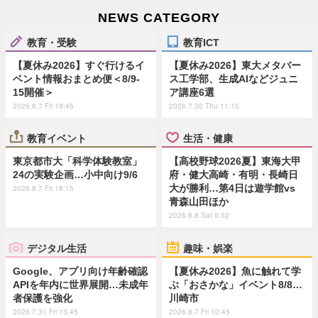
NEWS CATEGORY
教育・受験
教育ICT
【夏休み2026】すぐ行けるイ
【夏休み2026】東大メタバー
ベント情報おまとめ便＜8/9-
ス工学部、生成AIなどジュニ
15開催＞
ア講座6選
2026.8.7 Fri 19:45
2026.7.30 Thu 11:15
教育イベント
生活・健康
東京都市大「科学体験教室」
【高校野球2026夏】東海大甲
24の実験企画…小中向け9/6
府・健大高崎・有明・長崎日
大が勝利…第4日は遊学館vs
2026.8.7 Fri 18:15
青森山田ほか
2026.8.8 Sat 9:52
デジタル生活
趣味・娯楽
Google、アプリ向け年齢確認
【夏休み2026】魚に触れて学
APIを年内に世界展開…未成年
ぶ「おさかな」イベント8/8…
者保護を強化
川崎市
2026.7.31 Fri 13:45
2026.8.7 Fri 10:45