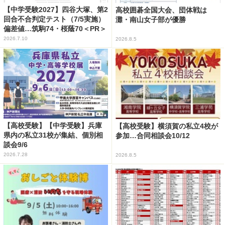
【中学受験2027】四谷大塚、第2
高校囲碁全国大会、団体戦は
回合不合判定テスト（7/5実施）
灘・南山女子部が優勝
偏差値…筑駒74・桜蔭70＜PR＞
2026.7.10
2026.8.5
【高校受験】【中学受験】兵庫
【高校受験】横須賀の私立4校が
県内の私立31校が集結、個別相
参加…合同相談会10/12
談会9/6
2026.7.28
2026.8.5