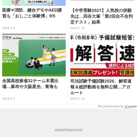
医療✕消防、縫合デモやAED講
【中学受験2027】人気校の併願
習も「おしごと体験博」9/5
先は…四谷大塚「第2回合不合判
定テスト」結果
2026.8.6
2026.7.16
全国高校麻雀32チーム本選出
司法試験予備試験2026、解答速
場…麻布や大阪星光、東海も
報＆総評動画を無料公開…アガ
ルート
2026.8.5
2026.7.21
Recommended by
advertisement