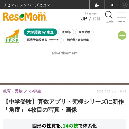
リセマム メンバーズ
Language
JP
/
CN
menu
search
大学受験 by 東進
医学部
東大受験
医専予備校徹底リサーチ
河合塾×東大特集
親子で考える大学選び
高校受験
中学受験
小学校受験
advertisement
共通テスト
夏休み
8月開催学校説明会・相談会
8月開催イベント・WS
全国公立高校 過去問
人気記事
自由研究教材（小学生向け）
自由研究教材（中学生向け）
ランキング
教育・受験
小学生
2026.5.26（火） 9:15
【中学受験】算数アプリ・究極シリーズに新作
「角度」 4枚目の写真・画像