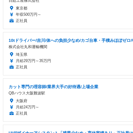
日総工産株式会社
東京都
年収500万円～
正社員
10tドライバー/吉川/体への負担少なめ/カゴ台車・手積みほぼゼロ
株式会社丸和運輸機関
埼玉県
月給29万円～35万円
正社員
カット専門の理容師/業界大手の好待遇/上場企業
QBハウス大阪難波駅
大阪府
月給24万円～
正社員