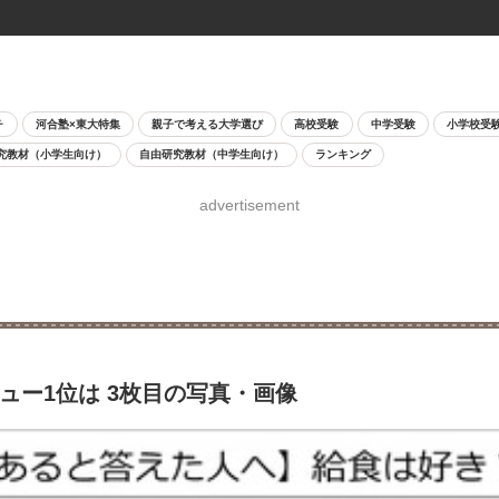
チ
河合塾×東大特集
親子で考える大学選び
高校受験
中学受験
小学校受
究教材（小学生向け）
自由研究教材（中学生向け）
ランキング
advertisement
ュー1位は 3枚目の写真・画像