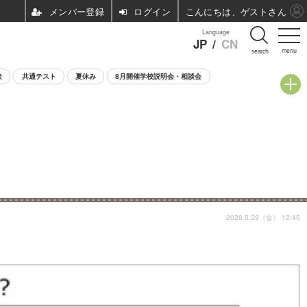
ログイン
こんにちは、ゲストさん
Language
JP
/
CN
menu
search
験
共通テスト
夏休み
8月開催学校説明会・相談会
2026.5.29（金） 12:45