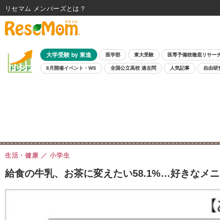
リセマム メンバーズ
大学受験 by 東進
医学部
東大受験
医専予備校徹底リサー
8月開催イベント・WS
全国公立高校 過去問
人気記事
自由研
生活・健康
小学生
給食の牛乳、お茶に変えたい58.1%…好きなメニ