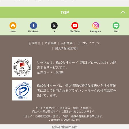
TOP
Home
Facebook
X
YouTube
Instagram
line
お問合せ
広告掲載
会社概要
リセマムについて
個人情報保護方針
リセマムは、株式会社イード（東証グロース上場）の運
営するサービスです。
証券コード：6038
株式会社イードは、個人情報の適切な取扱いを行う事業
者に対して付与されるプライバシーマークの付与認定を
受けています。
紹介した商品/サービスを購入、契約した場合に、
売上の一部が弊社サイトに還元されることがあります。
当サイトに掲載の記事・見出し・写真・画像の無断転載を禁じます。
Copyright © 2026 IID, Inc.
advertisement