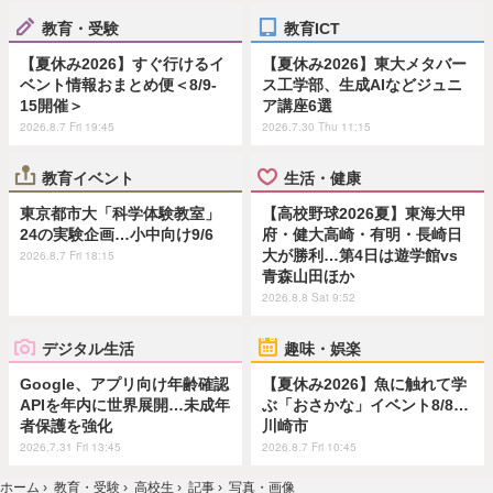
教育・受験
教育ICT
【夏休み2026】すぐ行けるイ
【夏休み2026】東大メタバー
ベント情報おまとめ便＜8/9-
ス工学部、生成AIなどジュニ
15開催＞
ア講座6選
2026.8.7 Fri 19:45
2026.7.30 Thu 11:15
教育イベント
生活・健康
東京都市大「科学体験教室」
【高校野球2026夏】東海大甲
24の実験企画…小中向け9/6
府・健大高崎・有明・長崎日
大が勝利…第4日は遊学館vs
2026.8.7 Fri 18:15
青森山田ほか
2026.8.8 Sat 9:52
デジタル生活
趣味・娯楽
Google、アプリ向け年齢確認
【夏休み2026】魚に触れて学
APIを年内に世界展開…未成年
ぶ「おさかな」イベント8/8…
者保護を強化
川崎市
2026.7.31 Fri 13:45
2026.8.7 Fri 10:45
ホーム
›
教育・受験
›
高校生
›
記事
›
写真・画像