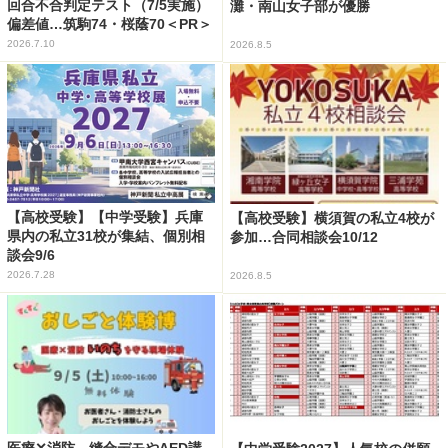
回合不合判定テスト（7/5実施）
灘・南山女子部が優勝
偏差値…筑駒74・桜蔭70＜PR＞
2026.7.10
2026.8.5
【高校受験】【中学受験】兵庫
【高校受験】横須賀の私立4校が
県内の私立31校が集結、個別相
参加…合同相談会10/12
談会9/6
2026.7.28
2026.8.5