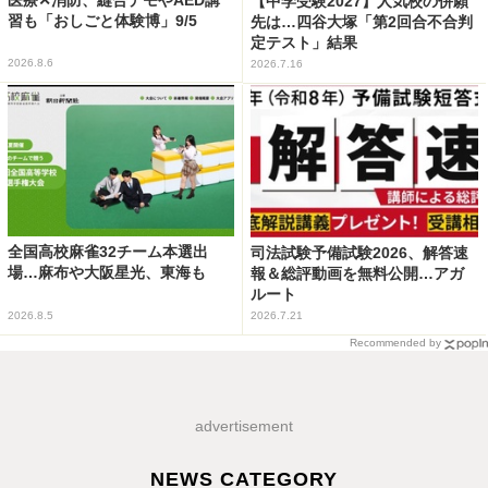
医療✕消防、縫合デモやAED講
【中学受験2027】人気校の併願
習も「おしごと体験博」9/5
先は…四谷大塚「第2回合不合判
定テスト」結果
2026.8.6
2026.7.16
全国高校麻雀32チーム本選出
司法試験予備試験2026、解答速
場…麻布や大阪星光、東海も
報＆総評動画を無料公開…アガ
ルート
2026.8.5
2026.7.21
Recommended by
advertisement
NEWS CATEGORY