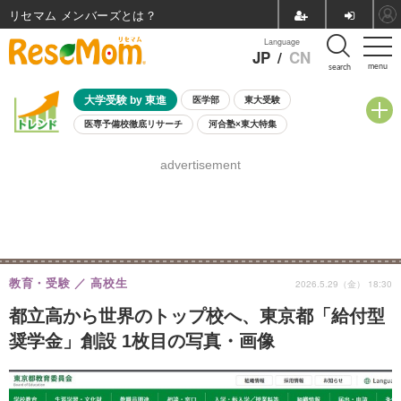
リセマム メンバーズ
Language
JP
/
CN
menu
search
大学受験 by 東進
医学部
東大受験
医専予備校徹底リサーチ
河合塾×東大特集
親子で考える大学選び
高校受験
中学受験
小学校受験
advertisement
共通テスト
夏休み
8月開催学校説明会・相談会
8月開催イベント・WS
全国公立高校 過去問
人気記事
自由研究教材（小学生向け）
自由研究教材（中学生向け）
ランキング
教育・受験
高校生
2026.5.29（金） 18:30
都立高から世界のトップ校へ、東京都「給付型
奨学金」創設 1枚目の写真・画像