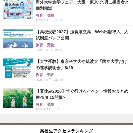
海外大学進学フェア、大阪・東京で9月...担当者と
個別相談
教育・受験
2026.8.6 Thu 21:45
【高校受験2027】滋賀県立高、Web出願導入...入
試制度パンフ公開
教育・受験
2026.8.6 Thu 20:45
【大学受験】東京科学大や筑波大「国立大学だけ
の進学説明会」8/29
教育・受験
2026.8.6 Thu 23:15
【夏休み2026】すぐ行けるイベント情報おまとめ
便<8/9-15開催>
教育・受験
2026.8.7 Fri 1:45
高校生アクセスランキング