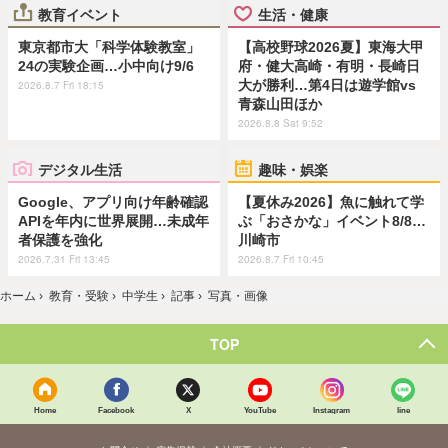
教育イベント
生活・健康
東京都市大「科学体験教室」
【高校野球2026夏】東海大甲
24の実験企画…小中向け9/6
府・健大高崎・有明・長崎日
大が勝利…第4日は遊学館vs
2026.8.7 Fri 18:15
青森山田ほか
2026.8.8 Sat 9:52
デジタル生活
趣味・娯楽
Google、アプリ向け年齢確認
【夏休み2026】魚に触れて学
APIを年内に世界展開…未成年
ぶ「おさかな」イベント8/8…
者保護を強化
川崎市
2026.7.31 Fri 13:45
2026.8.7 Fri 10:45
ホーム
›
教育・受験
›
中学生
›
記事
›
写真・画像
TOP
Home
Facebook
X
YouTube
Instagram
line