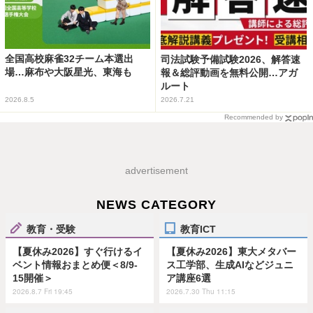
全国高校麻雀32チーム本選出
司法試験予備試験2026、解答速
場…麻布や大阪星光、東海も
報＆総評動画を無料公開…アガ
ルート
2026.8.5
2026.7.21
Recommended by
advertisement
NEWS CATEGORY
教育・受験
教育ICT
【夏休み2026】すぐ行けるイ
【夏休み2026】東大メタバー
ベント情報おまとめ便＜8/9-
ス工学部、生成AIなどジュニ
15開催＞
ア講座6選
2026.8.7 Fri 19:45
2026.7.30 Thu 11:15