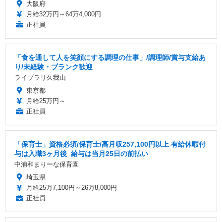
大阪府
月給32万円～64万4,000円
正社員
「食を通して人を笑顔にする調理の仕事」/調理師/賞与支給あ
り/未経験・ブランク歓迎
ライブラリ久我山
東京都
月給25万円～
正社員
「保育士」資格必須/保育士/️高月収257,100円以上 ️有給休暇付
与は入職3ヶ月後 ️ 給与は当月25日の前払い
中浦和まりーな保育園
埼玉県
月給25万7,100円～26万8,000円
正社員