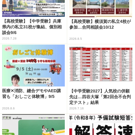
【高校受験】【中学受験】兵庫
【高校受験】横須賀の私立4校が
県内の私立31校が集結、個別相
参加…合同相談会10/12
談会9/6
2026.7.28
2026.8.5
医療✕消防、縫合デモやAED講
【中学受験2027】人気校の併願
習も「おしごと体験博」9/5
先は…四谷大塚「第2回合不合判
定テスト」結果
2026.8.6
2026.7.16