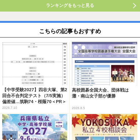
ランキングをもっと見る
こちらの記事もおすすめ
【中学受験2027】四谷大塚、第2
高校囲碁全国大会、団体戦は
回合不合判定テスト（7/5実施）
灘・南山女子部が優勝
偏差値…筑駒74・桜蔭70＜PR＞
2026.7.10
2026.8.5