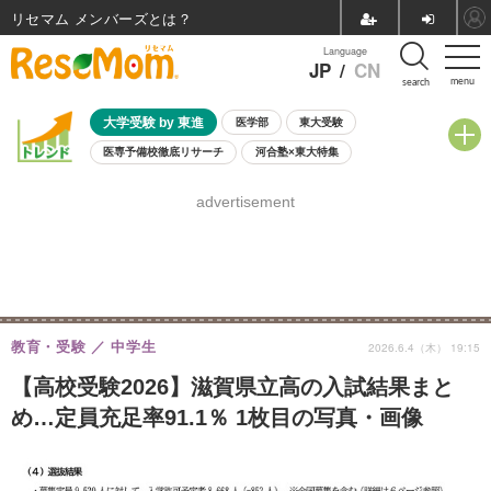
リセマム メンバーズ
Language
JP
/
CN
menu
search
大学受験 by 東進
医学部
東大受験
医専予備校徹底リサーチ
河合塾×東大特集
親子で考える大学選び
高校受験
中学受験
小学校受験
advertisement
共通テスト
夏休み
8月開催学校説明会・相談会
8月開催イベント・WS
全国公立高校 過去問
人気記事
自由研究教材（小学生向け）
自由研究教材（中学生向け）
ランキング
教育・受験
中学生
2026.6.4（木） 19:15
【高校受験2026】滋賀県立高の入試結果まと
め…定員充足率91.1％ 1枚目の写真・画像