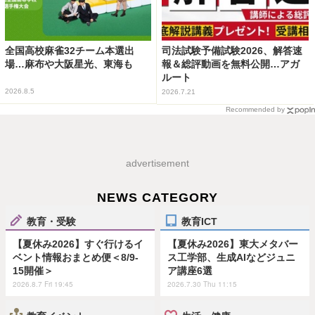
全国高校麻雀32チーム本選出
司法試験予備試験2026、解答速
場…麻布や大阪星光、東海も
報＆総評動画を無料公開…アガ
ルート
2026.8.5
2026.7.21
Recommended by
advertisement
NEWS CATEGORY
教育・受験
教育ICT
【夏休み2026】すぐ行けるイ
【夏休み2026】東大メタバー
ベント情報おまとめ便＜8/9-
ス工学部、生成AIなどジュニ
15開催＞
ア講座6選
2026.8.7 Fri 19:45
2026.7.30 Thu 11:15