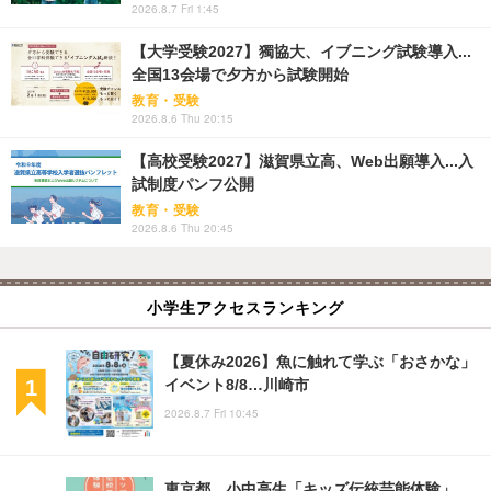
2026.8.7 Fri 1:45
【大学受験2027】獨協大、イブニング試験導入...
全国13会場で夕方から試験開始
教育・受験
2026.8.6 Thu 20:15
【高校受験2027】滋賀県立高、Web出願導入...入
試制度パンフ公開
教育・受験
2026.8.6 Thu 20:45
小学生アクセスランキング
【夏休み2026】魚に触れて学ぶ「おさかな」
イベント8/8…川崎市
2026.8.7 Fri 10:45
東京都、小中高生「キッズ伝統芸能体験」