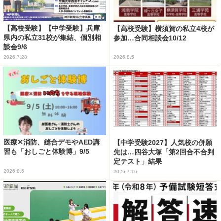
【高校受験】【中学受験】兵庫
【高校受験】横須賀の私立4校が
県内の私立31校が集結、個別相
参加…合同相談会10/12
談会9/6
2026.7.28
2026.8.5
医療✕消防、縫合デモやAED講
【中学受験2027】人気校の併願
習も「おしごと体験博」9/5
先は…四谷大塚「第2回合不合判
定テスト」結果
2026.8.6
2026.7.16