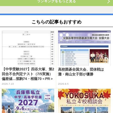
ランキングをもっと見る
こちらの記事もおすすめ
【中学受験2027】四谷大塚、第2
高校囲碁全国大会、団体戦は
回合不合判定テスト（7/5実施）
灘・南山女子部が優勝
偏差値…筑駒74・桜蔭70＜PR＞
2026.7.10
2026.8.5