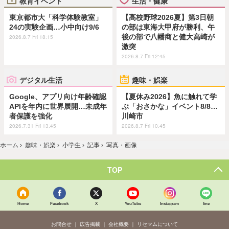
教育イベント
生活・健康
東京都市大「科学体験教室」
【高校野球2026夏】第3日朝
24の実験企画…小中向け9/6
の部は東海大甲府が勝利、午
後の部で八幡商と健大高崎が
2026.8.7 Fri 18:15
激突
2026.8.7 Fri 12:45
デジタル生活
趣味・娯楽
Google、アプリ向け年齢確認
【夏休み2026】魚に触れて学
APIを年内に世界展開…未成年
ぶ「おさかな」イベント8/8…
者保護を強化
川崎市
2026.7.31 Fri 13:45
2026.8.7 Fri 10:45
ホーム
›
趣味・娯楽
›
小学生
›
記事
›
写真・画像
TOP
Home
Facebook
X
YouTube
Instagram
line
お問合せ
広告掲載
会社概要
リセマムについて