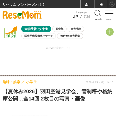
リセマム メンバーズ
Language
JP
/
CN
menu
search
大学受験 by 東進
医学部
東大受験
医専予備校徹底リサーチ
河合塾×東大特集
親子で考える大学選び
高校受験
中学受験
小学校受験
advertisement
共通テスト
夏休み
8月開催学校説明会・相談会
8月開催イベント・WS
全国公立高校 過去問
人気記事
自由研究教材（小学生向け）
自由研究教材（中学生向け）
ランキング
趣味・娯楽
小学生
2026.6.15（月） 14:15
【夏休み2026】羽田空港見学会、管制塔や格納
庫公開…全14回 2枚目の写真・画像