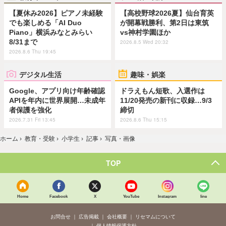
【夏休み2026】ピアノ未経験
【高校野球2026夏】仙台育英
でも楽しめる「AI Duo
が開幕戦勝利、第2日は東筑
Piano」横浜みなとみらい
vs神村学園ほか
8/31まで
2026.8.5 Wed 20:32
2026.8.6 Thu 19:45
デジタル生活
趣味・娯楽
Google、アプリ向け年齢確認
ドラえもん短歌、入選作は
APIを年内に世界展開…未成年
11/20発売の新刊に収録…9/3
者保護を強化
締切
2026.7.31 Fri 13:45
2026.8.6 Thu 15:15
ホーム
›
教育・受験
›
小学生
›
記事
›
写真・画像
TOP
Home
Facebook
X
YouTube
Instagram
line
お問合せ
広告掲載
会社概要
リセマムについて
個人情報保護方針