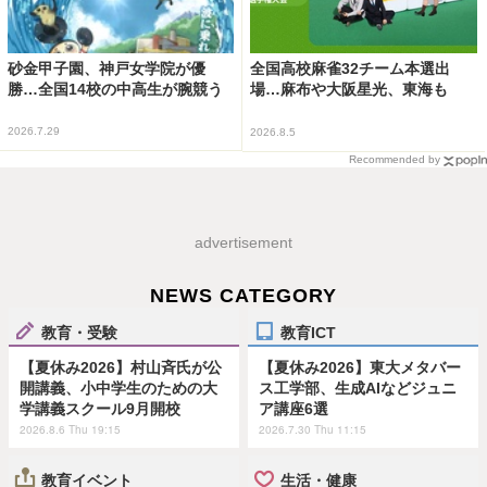
砂金甲子園、神戸女学院が優
全国高校麻雀32チーム本選出
勝…全国14校の中高生が腕競う
場…麻布や大阪星光、東海も
2026.7.29
2026.8.5
Recommended by
advertisement
NEWS CATEGORY
教育・受験
教育ICT
【夏休み2026】村山斉氏が公
【夏休み2026】東大メタバー
開講義、小中学生のための大
ス工学部、生成AIなどジュニ
学講義スクール9月開校
ア講座6選
2026.8.6 Thu 19:15
2026.7.30 Thu 11:15
教育イベント
生活・健康