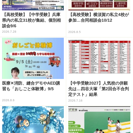
【高校受験】【中学受験】兵庫
【高校受験】横須賀の私立4校が
県内の私立31校が集結、個別相
参加…合同相談会10/12
談会9/6
2026.7.28
2026.8.5
医療✕消防、縫合デモやAED講
【中学受験2027】人気校の併願
習も「おしごと体験博」9/5
先は…四谷大塚「第2回合不合判
定テスト」結果
2026.8.6
2026.7.16