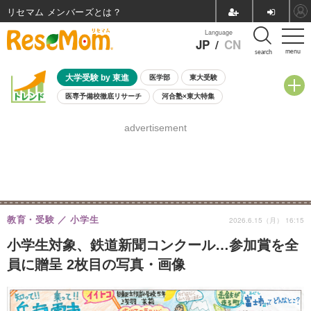
リセマム メンバーズ
Language
JP
/
CN
menu
search
大学受験 by 東進
医学部
東大受験
医専予備校徹底リサーチ
河合塾×東大特集
親子で考える大学選び
高校受験
中学受験
小学校受験
advertisement
共通テスト
夏休み
8月開催学校説明会・相談会
8月開催イベント・WS
全国公立高校 過去問
人気記事
自由研究教材（小学生向け）
自由研究教材（中学生向け）
ランキング
教育・受験
小学生
2026.6.15（月） 16:15
小学生対象、鉄道新聞コンクール…参加賞を全
員に贈呈 2枚目の写真・画像