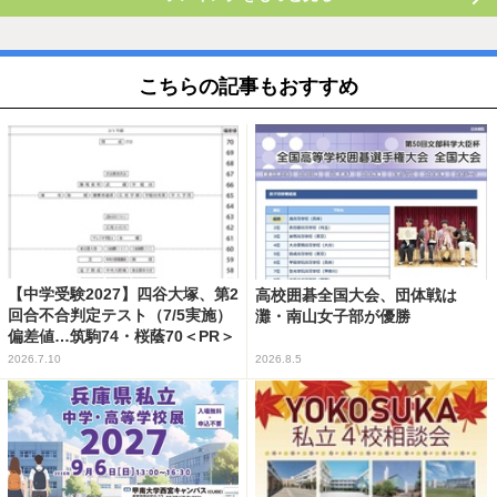
こちらの記事もおすすめ
【中学受験2027】四谷大塚、第2
高校囲碁全国大会、団体戦は
回合不合判定テスト（7/5実施）
灘・南山女子部が優勝
偏差値…筑駒74・桜蔭70＜PR＞
2026.7.10
2026.8.5