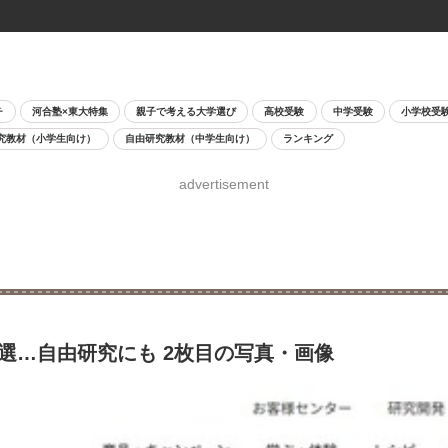
チ
河合塾×東大特集
親子で考える大学選び
高校受験
中学受験
小学校受
究教材（小学生向け）
自由研究教材（中学生向け）
ランキング
advertisement
5選…自由研究にも 2枚目の写真・画像