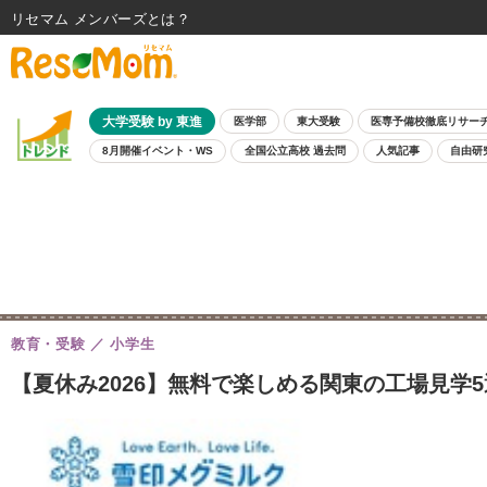
リセマム メンバーズ
大学受験 by 東進
医学部
東大受験
医専予備校徹底リサー
8月開催イベント・WS
全国公立高校 過去問
人気記事
自由研
教育・受験
小学生
【夏休み2026】無料で楽しめる関東の工場見学