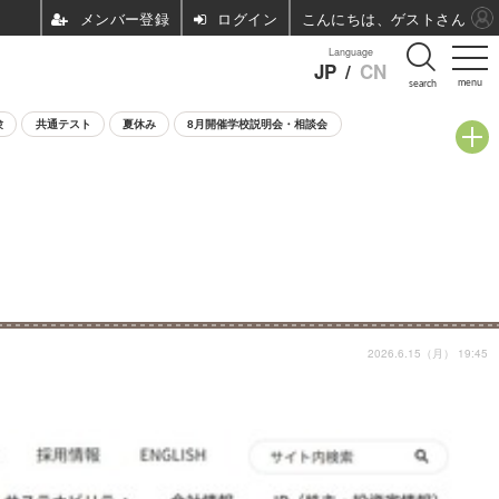
ログイン
こんにちは、ゲストさん
Language
JP
/
CN
menu
search
験
共通テスト
夏休み
8月開催学校説明会・相談会
2026.6.15（月） 19:45