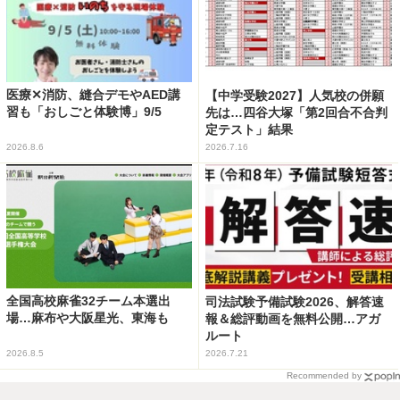
医療✕消防、縫合デモやAED講
【中学受験2027】人気校の併願
習も「おしごと体験博」9/5
先は…四谷大塚「第2回合不合判
定テスト」結果
2026.8.6
2026.7.16
全国高校麻雀32チーム本選出
司法試験予備試験2026、解答速
場…麻布や大阪星光、東海も
報＆総評動画を無料公開…アガ
ルート
2026.8.5
2026.7.21
Recommended by