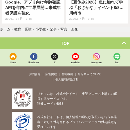
Google、アプリ向け年齢確認
【夏休み2026】魚に触れて学
APIを年内に世界展開…未成年
ぶ「おさかな」イベント8/8…
者保護を強化
川崎市
2026.7.31 Fri 13:45
2026.8.7 Fri 10:45
ホーム
›
教育・受験
›
小学生
›
記事
›
写真・画像
TOP
Home
Facebook
X
YouTube
Instagram
line
お問合せ
広告掲載
会社概要
リセマムについて
個人情報保護方針
リセマムは、株式会社イード（東証グロース上場）の運
営するサービスです。
証券コード：6038
株式会社イードは、個人情報の適切な取扱いを行う事業
者に対して付与されるプライバシーマークの付与認定を
受けています。