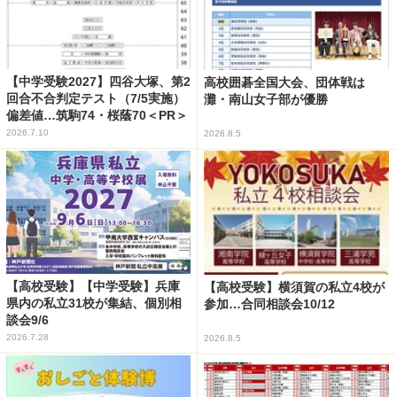
【中学受験2027】四谷大塚、第2
高校囲碁全国大会、団体戦は
回合不合判定テスト（7/5実施）
灘・南山女子部が優勝
偏差値…筑駒74・桜蔭70＜PR＞
2026.7.10
2026.8.5
【高校受験】【中学受験】兵庫
【高校受験】横須賀の私立4校が
県内の私立31校が集結、個別相
参加…合同相談会10/12
談会9/6
2026.7.28
2026.8.5