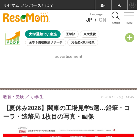
リセマム メンバーズ
Language
JP
/
CN
menu
search
大学受験 by 東進
医学部
東大受験
医専予備校徹底リサーチ
河合塾×東大特集
親子で考える大学選び
高校受験
中学受験
小学校受験
advertisement
共通テスト
夏休み
8月開催学校説明会・相談会
8月開催イベント・WS
全国公立高校 過去問
人気記事
自由研究教材（小学生向け）
自由研究教材（中学生向け）
ランキング
教育・受験
小学生
2026.6.16（火） 14:45
【夏休み2026】関東の工場見学5選…鉛筆・コ
ーラ・造幣局 1枚目の写真・画像