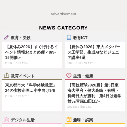
advertisement
NEWS CATEGORY
教育・受験
教育ICT
【夏休み2026】すぐ行けるイ
【夏休み2026】東大メタバー
ベント情報おまとめ便＜8/9-
ス工学部、生成AIなどジュニ
15開催＞
ア講座6選
2026.8.7 Fri 19:45
2026.7.30 Thu 11:15
教育イベント
生活・健康
東京都市大「科学体験教室」
【高校野球2026夏】第3日東
24の実験企画…小中向け9/6
海大甲府・健大高崎・有明・
長崎日大が勝利…第4日は遊学
2026.8.7 Fri 18:15
館vs青森山田ほか
2026.8.8 Sat 9:52
デジタル生活
趣味・娯楽