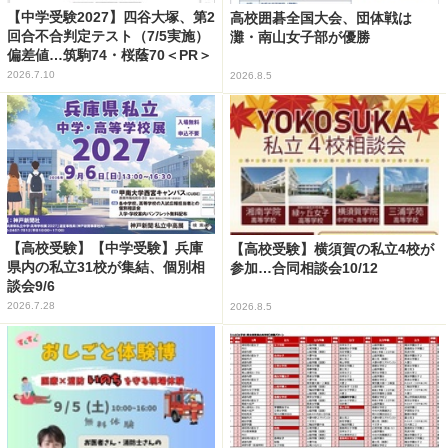
【中学受験2027】四谷大塚、第2
高校囲碁全国大会、団体戦は
回合不合判定テスト（7/5実施）
灘・南山女子部が優勝
偏差値…筑駒74・桜蔭70＜PR＞
2026.7.10
2026.8.5
【高校受験】【中学受験】兵庫
【高校受験】横須賀の私立4校が
県内の私立31校が集結、個別相
参加…合同相談会10/12
談会9/6
2026.7.28
2026.8.5