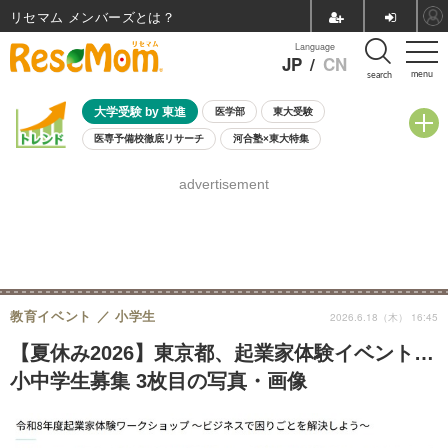
リセマム メンバーズ
Language
JP
/
CN
menu
search
大学受験 by 東進
医学部
東大受験
医専予備校徹底リサーチ
河合塾×東大特集
親子で考える大学選び
高校受験
中学受験
小学校受験
advertisement
共通テスト
夏休み
8月開催学校説明会・相談会
8月開催イベント・WS
全国公立高校 過去問
人気記事
自由研究教材（小学生向け）
自由研究教材（中学生向け）
ランキング
教育イベント
小学生
2026.6.18（木） 16:45
【夏休み2026】東京都、起業家体験イベント…
小中学生募集 3枚目の写真・画像