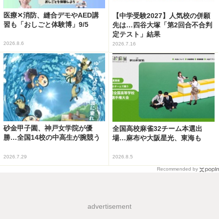
医療✕消防、縫合デモやAED講
【中学受験2027】人気校の併願
習も「おしごと体験博」9/5
先は…四谷大塚「第2回合不合判
定テスト」結果
2026.8.6
2026.7.16
砂金甲子園、神戸女学院が優
全国高校麻雀32チーム本選出
勝…全国14校の中高生が腕競う
場…麻布や大阪星光、東海も
2026.7.29
2026.8.5
Recommended by
advertisement