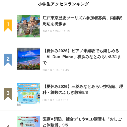
小学生アクセスランキング
江戸東京歴史ツーリズム参加者募集、両国駅
周辺を街歩き
2026.8.5 Wed 13:15
【夏休み2026】ピアノ未経験でも楽しめる
「AI Duo Piano」横浜みなとみらい8/31ま
で
2026.8.6 Thu 19:45
【夏休み2026】三菱みなとみらい技術館、理
科・算数のふしぎ教室8/8
2026.8.4 Tue 13:15
医療✕消防、縫合デモやAED講習も「おしご
と体験博」9/5