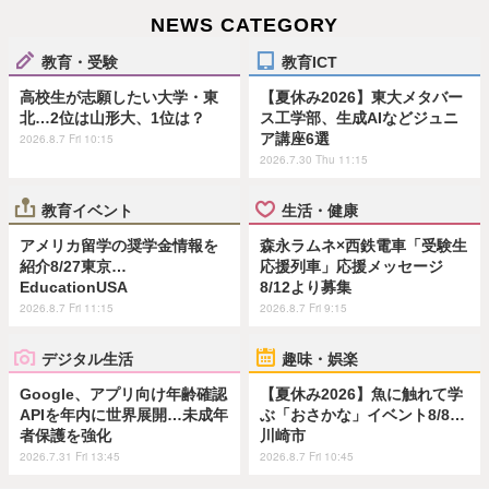
NEWS CATEGORY
教育・受験
教育ICT
高校生が志願したい大学・東
【夏休み2026】東大メタバー
北…2位は山形大、1位は？
ス工学部、生成AIなどジュニ
ア講座6選
2026.8.7 Fri 10:15
2026.7.30 Thu 11:15
教育イベント
生活・健康
アメリカ留学の奨学金情報を
森永ラムネ×西鉄電車「受験生
紹介8/27東京…
応援列車」応援メッセージ
EducationUSA
8/12より募集
2026.8.7 Fri 11:15
2026.8.7 Fri 9:15
デジタル生活
趣味・娯楽
Google、アプリ向け年齢確認
【夏休み2026】魚に触れて学
APIを年内に世界展開…未成年
ぶ「おさかな」イベント8/8…
者保護を強化
川崎市
2026.7.31 Fri 13:45
2026.8.7 Fri 10:45