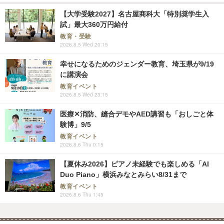
【大学受験2027】名古屋商科大「特別奨学生入
試」最大360万円給付
教育・受験
2026.8.5 Wed 20:15
幸せになるためのジェンダー教育、埼玉県が9/19
に講演会
教育イベント
2026.8.5 Wed 23:15
医療✕消防、縫合デモやAED講習も「おしごと体
験博」9/5
教育イベント
2026.8.6 Thu 0:15
【夏休み2026】ピアノ未経験でも楽しめる「AI
Duo Piano」横浜みなとみらい8/31まで
教育イベント
2026.8.6 Thu 1:45