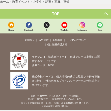
ホーム
›
教育イベント
›
小学生
›
記事
›
写真・画像
TOP
Home
Facebook
X
YouTube
Instagram
line
お問合せ
広告掲載
会社概要
リセマムについて
個人情報保護方針
リセマムは、株式会社イード（東証グロース上場）の運
営するサービスです。
証券コード：6038
株式会社イードは、個人情報の適切な取扱いを行う事業
者に対して付与されるプライバシーマークの付与認定を
受けています。
紹介した商品/サービスを購入、契約した場合に、
売上の一部が弊社サイトに還元されることがあります。
当サイトに掲載の記事・見出し・写真・画像の無断転載を禁じます。
Copyright © 2026 IID, Inc.