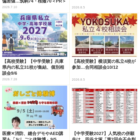
偏差値…筑駒74・桜蔭70＜PR＞
2026.7.10
2026.8.5
【高校受験】【中学受験】兵庫
【高校受験】横須賀の私立4校が
県内の私立31校が集結、個別相
参加…合同相談会10/12
談会9/6
2026.7.28
2026.8.5
医療✕消防、縫合デモやAED講
【中学受験2027】人気校の併願
習も「おしごと体験博」9/5
先は…四谷大塚「第2回合不合判