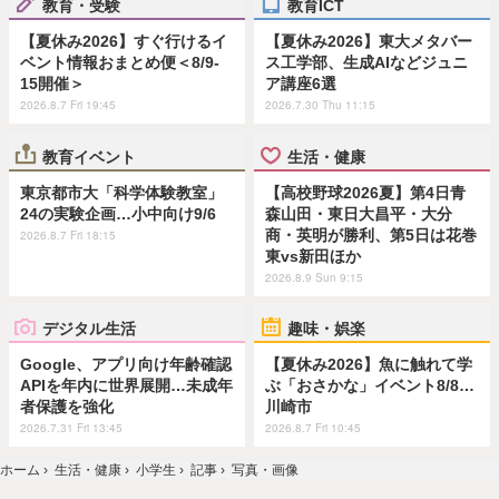
教育・受験
教育ICT
【夏休み2026】すぐ行けるイ
【夏休み2026】東大メタバー
ベント情報おまとめ便＜8/9-
ス工学部、生成AIなどジュニ
15開催＞
ア講座6選
2026.8.7 Fri 19:45
2026.7.30 Thu 11:15
教育イベント
生活・健康
東京都市大「科学体験教室」
【高校野球2026夏】第4日青
24の実験企画…小中向け9/6
森山田・東日大昌平・大分
商・英明が勝利、第5日は花巻
2026.8.7 Fri 18:15
東vs新田ほか
2026.8.9 Sun 9:15
デジタル生活
趣味・娯楽
Google、アプリ向け年齢確認
【夏休み2026】魚に触れて学
APIを年内に世界展開…未成年
ぶ「おさかな」イベント8/8…
者保護を強化
川崎市
2026.7.31 Fri 13:45
2026.8.7 Fri 10:45
ホーム
›
生活・健康
›
小学生
›
記事
›
写真・画像