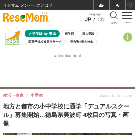
リセマム メンバーズ
Language
JP
/
CN
menu
search
大学受験 by 東進
医学部
東大受験
医専予備校徹底リサーチ
河合塾×東大特集
親子で考える大学選び
高校受験
中学受験
小学校受験
advertisement
共通テスト
夏休み
8月開催学校説明会・相談会
8月開催イベント・WS
全国公立高校 過去問
人気記事
自由研究教材（小学生向け）
自由研究教材（中学生向け）
ランキング
生活・健康
小学生
2026.6.18（木） 19:45
地方と都市の小中学校に通学「デュアルスクー
ル」募集開始…徳島県美波町 4枚目の写真・画
像