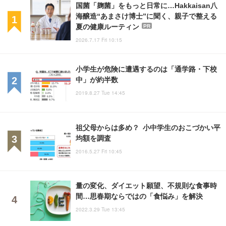
国菌「麹菌」をもっと日常に…Hakkaisan八
海醸造“あまさけ博士”に聞く、親子で整える
夏の健康ルーティン
PR
2026.7.17 Fri 10:15
小学生が危険に遭遇するのは「通学路・下校
中」が約半数
2019.8.27 Tue 14:45
祖父母からは多め？ 小中学生のおこづかい平
均額を調査
2016.5.27 Fri 10:45
量の変化、ダイエット願望、不規則な食事時
間…思春期ならではの「食悩み」を解決
2022.3.29 Tue 13:45