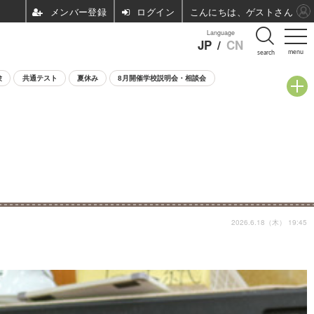
ログイン
こんにちは、ゲストさん
Language
JP
/
CN
menu
search
験
共通テスト
夏休み
8月開催学校説明会・相談会
2026.6.18（木） 19:45