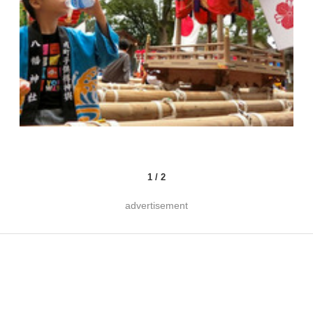
1
/
2
advertisement