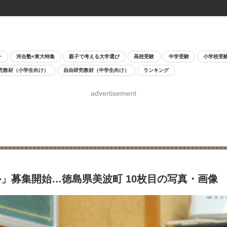
チ
河合塾×東大特集
親子で考える大学選び
高校受験
中学受験
小学校受
究教材（小学生向け）
自由研究教材（中学生向け）
ランキング
advertisement
」募集開始…徳島県美波町 10枚目の写真・画像