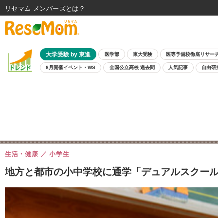
リセマム メンバーズ
大学受験 by 東進
医学部
東大受験
医専予備校徹底リサー
8月開催イベント・WS
全国公立高校 過去問
人気記事
自由研
生活・健康
小学生
地方と都市の小中学校に通学「デュアルスクール