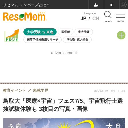
リセマム メンバーズ
Language
JP
/
CN
menu
search
大学受験 by 東進
医学部
東大受験
医専予備校徹底リサーチ
河合塾×東大特集
親子で考える大学選び
高校受験
中学受験
小学校受験
advertisement
共通テスト
夏休み
8月開催学校説明会・相談会
8月開催イベント・WS
全国公立高校 過去問
人気記事
自由研究教材（小学生向け）
自由研究教材（中学生向け）
ランキング
教育イベント
未就学児
2026.6.19（金） 11:15
鳥取大「医療×宇宙」フェス7/5、宇宙飛行士選
抜試験体験も 3枚目の写真・画像