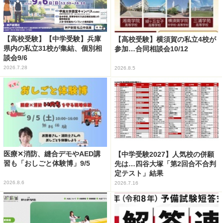
【高校受験】【中学受験】兵庫
【高校受験】横須賀の私立4校が
県内の私立31校が集結、個別相
参加…合同相談会10/12
談会9/6
2026.7.28
2026.8.5
医療✕消防、縫合デモやAED講
【中学受験2027】人気校の併願
習も「おしごと体験博」9/5
先は…四谷大塚「第2回合不合判
定テスト」結果
2026.8.6
2026.7.16