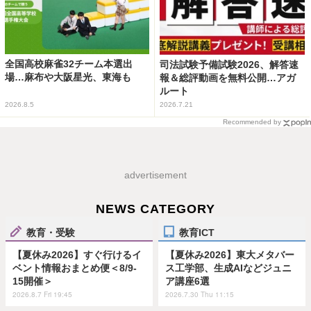
全国高校麻雀32チーム本選出
司法試験予備試験2026、解答速
場…麻布や大阪星光、東海も
報＆総評動画を無料公開…アガ
ルート
2026.8.5
2026.7.21
Recommended by
advertisement
NEWS CATEGORY
教育・受験
教育ICT
【夏休み2026】すぐ行けるイ
【夏休み2026】東大メタバー
ベント情報おまとめ便＜8/9-
ス工学部、生成AIなどジュニ
15開催＞
ア講座6選
2026.8.7 Fri 19:45
2026.7.30 Thu 11:15