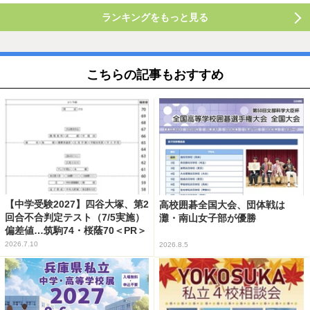
ランキングをもっと見る
こちらの記事もおすすめ
【中学受験2027】四谷大塚、第2
高校囲碁全国大会、団体戦は
回合不合判定テスト（7/5実施）
灘・南山女子部が優勝
偏差値…筑駒74・桜蔭70＜PR＞
2026.7.10
2026.8.5