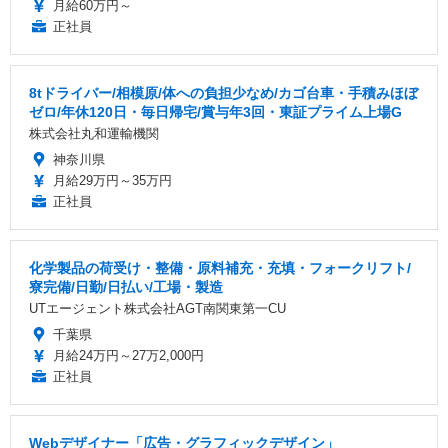
月給60万円～
正社員
8tドライバー/相模原/体への負担少なめ/カゴ台車・手積みほぼ
ゼロ/年休120日・毎日帰宅/賞与年3回・東証プライム上場G
株式会社丸和運輸機関
神奈川県
月給29万円～35万円
正社員
化学製品の荷受け・整備・原料補充・充填・フォークリフト/
寮完備/日勤/日払い/工場・製造
UTエージェント株式会社AGT南関東第一CU
千葉県
月給24万円～27万2,000円
正社員
Webデザイナー「広告・グラフィックデザイン」