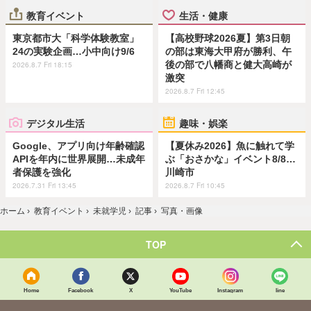
教育イベント
生活・健康
東京都市大「科学体験教室」
【高校野球2026夏】第3日朝
24の実験企画…小中向け9/6
の部は東海大甲府が勝利、午
後の部で八幡商と健大高崎が
2026.8.7 Fri 18:15
激突
2026.8.7 Fri 12:45
デジタル生活
趣味・娯楽
Google、アプリ向け年齢確認
【夏休み2026】魚に触れて学
APIを年内に世界展開…未成年
ぶ「おさかな」イベント8/8…
者保護を強化
川崎市
2026.7.31 Fri 13:45
2026.8.7 Fri 10:45
ホーム
›
教育イベント
›
未就学児
›
記事
›
写真・画像
TOP
Home
Facebook
X
YouTube
Instagram
line