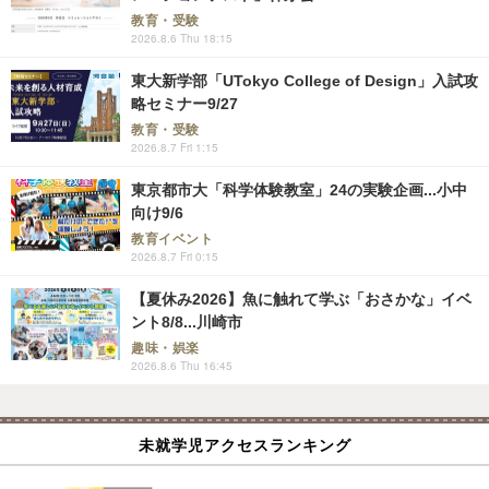
教育・受験
2026.8.6 Thu 18:15
東大新学部「UTokyo College of Design」入試攻
略セミナー9/27
教育・受験
2026.8.7 Fri 1:15
東京都市大「科学体験教室」24の実験企画...小中
向け9/6
教育イベント
2026.8.7 Fri 0:15
【夏休み2026】魚に触れて学ぶ「おさかな」イベ
ント8/8...川崎市
趣味・娯楽
2026.8.6 Thu 16:45
未就学児アクセスランキング