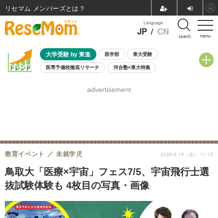
リセマム メンバーズ
Language
JP
/
CN
menu
search
大学受験 by 東進
医学部
東大受験
医専予備校徹底リサーチ
河合塾×東大特集
親子で考える大学選び
高校受験
中学受験
小学校受験
advertisement
共通テスト
夏休み
8月開催学校説明会・相談会
8月開催イベント・WS
全国公立高校 過去問
人気記事
自由研究教材（小学生向け）
自由研究教材（中学生向け）
ランキング
教育イベント
未就学児
2026.6.19（金） 11:15
鳥取大「医療×宇宙」フェス7/5、宇宙飛行士選
抜試験体験も 4枚目の写真・画像