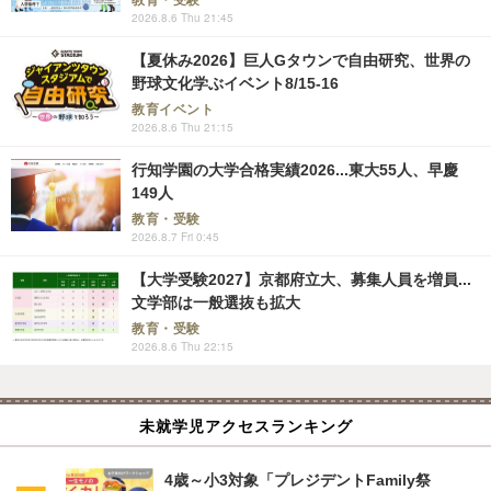
2026.8.6 Thu 21:45
【夏休み2026】巨人Gタウンで自由研究、世界の
野球文化学ぶイベント8/15-16
教育イベント
2026.8.6 Thu 21:15
行知学園の大学合格実績2026...東大55人、早慶
149人
教育・受験
2026.8.7 Fri 0:45
【大学受験2027】京都府立大、募集人員を増員...
文学部は一般選抜も拡大
教育・受験
2026.8.6 Thu 22:15
未就学児アクセスランキング
4歳～小3対象「プレジデントFamily祭