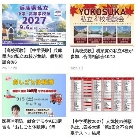
【高校受験】【中学受験】兵庫
【高校受験】横須賀の私立4校が
県内の私立31校が集結、個別相
参加…合同相談会10/12
談会9/6
2026.7.28
2026.8.5
医療✕消防、縫合デモやAED講
【中学受験2027】人気校の併願
習も「おしごと体験博」9/5
先は…四谷大塚「第2回合不合判
定テスト」結果