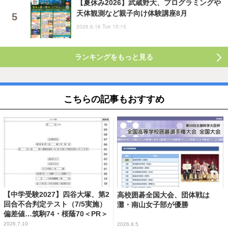
【夏休み2026】武蔵野大、プログラミングや
天体観測など親子向け体験講座8月
2026.6.16 Tue 15:15
ランキングをもっと見る
こちらの記事もおすすめ
【中学受験2027】四谷大塚、第2
高校囲碁全国大会、団体戦は
回合不合判定テスト（7/5実施）
灘・南山女子部が優勝
偏差値…筑駒74・桜蔭70＜PR＞
2026.7.10
2026.8.5