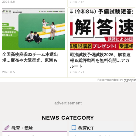
2026.8.6
2026.7.16
全国高校麻雀32チーム本選出
司法試験予備試験2026、解答速
場…麻布や大阪星光、東海も
報＆総評動画を無料公開…アガ
ルート
2026.8.5
2026.7.21
Recommended by
advertisement
NEWS CATEGORY
教育・受験
教育ICT