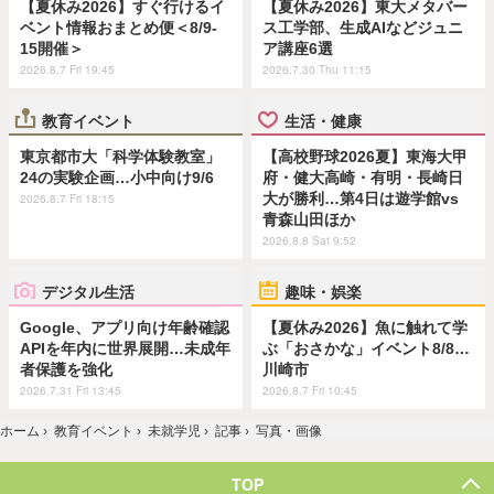
【夏休み2026】すぐ行けるイ
【夏休み2026】東大メタバー
ベント情報おまとめ便＜8/9-
ス工学部、生成AIなどジュニ
15開催＞
ア講座6選
2026.8.7 Fri 19:45
2026.7.30 Thu 11:15
教育イベント
生活・健康
東京都市大「科学体験教室」
【高校野球2026夏】東海大甲
24の実験企画…小中向け9/6
府・健大高崎・有明・長崎日
大が勝利…第4日は遊学館vs
2026.8.7 Fri 18:15
青森山田ほか
2026.8.8 Sat 9:52
デジタル生活
趣味・娯楽
Google、アプリ向け年齢確認
【夏休み2026】魚に触れて学
APIを年内に世界展開…未成年
ぶ「おさかな」イベント8/8…
者保護を強化
川崎市
2026.7.31 Fri 13:45
2026.8.7 Fri 10:45
ホーム
›
教育イベント
›
未就学児
›
記事
›
写真・画像
TOP