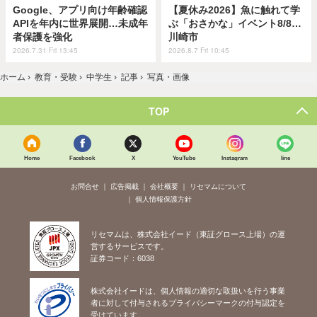
Google、アプリ向け年齢確認
【夏休み2026】魚に触れて学
APIを年内に世界展開…未成年
ぶ「おさかな」イベント8/8…
者保護を強化
川崎市
2026.7.31 Fri 13:45
2026.8.7 Fri 10:45
ホーム
›
教育・受験
›
中学生
›
記事
›
写真・画像
TOP
Home
Facebook
X
YouTube
Instagram
line
お問合せ
広告掲載
会社概要
リセマムについて
個人情報保護方針
リセマムは、株式会社イード（東証グロース上場）の運
営するサービスです。
証券コード：6038
株式会社イードは、個人情報の適切な取扱いを行う事業
者に対して付与されるプライバシーマークの付与認定を
受けています。