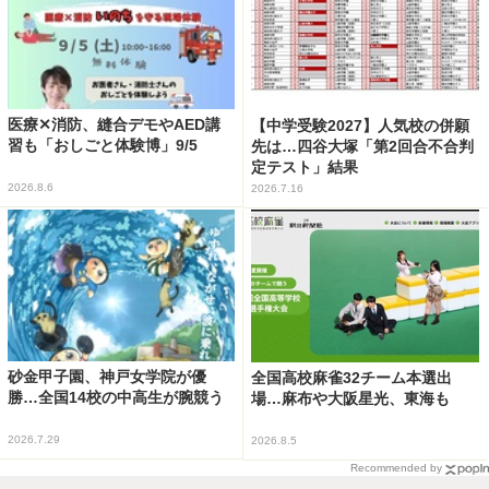
医療✕消防、縫合デモやAED講
【中学受験2027】人気校の併願
習も「おしごと体験博」9/5
先は…四谷大塚「第2回合不合判
定テスト」結果
2026.8.6
2026.7.16
砂金甲子園、神戸女学院が優
全国高校麻雀32チーム本選出
勝…全国14校の中高生が腕競う
場…麻布や大阪星光、東海も
2026.7.29
2026.8.5
Recommended by