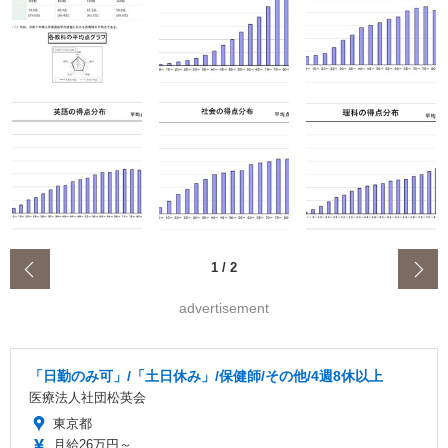
‹
1
/
2
advertisement
「日勤のみ可」/「土日休み」/保健師/その他/4週8休以上
医療法人社団松英会
東京都
月給26万円～