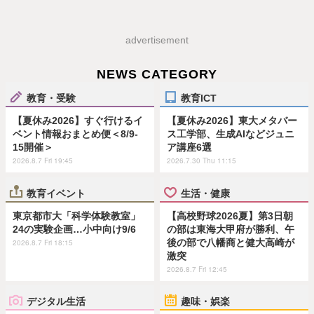
advertisement
NEWS CATEGORY
教育・受験
教育ICT
【夏休み2026】すぐ行けるイ
【夏休み2026】東大メタバー
ベント情報おまとめ便＜8/9-
ス工学部、生成AIなどジュニ
15開催＞
ア講座6選
2026.8.7 Fri 19:45
2026.7.30 Thu 11:15
教育イベント
生活・健康
東京都市大「科学体験教室」
【高校野球2026夏】第3日朝
24の実験企画…小中向け9/6
の部は東海大甲府が勝利、午
後の部で八幡商と健大高崎が
2026.8.7 Fri 18:15
激突
2026.8.7 Fri 12:45
デジタル生活
趣味・娯楽