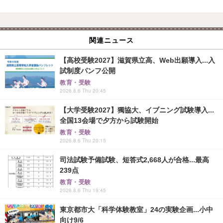
関連ニュース
【高校受験2027】滋賀県立高、Web出願導入...入
試制度パンフ公開
教育・受験
2026.8.6 Thu 20:45
【大学受験2027】獨協大、イブニング試験導入...
全国13会場で夕方から試験開始
教育・受験
2026.8.6 Thu 20:15
司法試験予備試験、短答式2,668人が合格...最高
239点
教育・受験
2026.8.6 Thu 19:45
東京都市大「科学体験教室」24の実験企画...小中
向け9/6