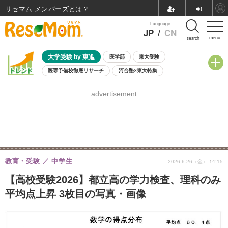
リセマム メンバーズ
Language
JP
/
CN
menu
search
大学受験 by 東進
医学部
東大受験
医専予備校徹底リサーチ
河合塾×東大特集
親子で考える大学選び
高校受験
中学受験
小学校受験
advertisement
共通テスト
夏休み
8月開催学校説明会・相談会
8月開催イベント・WS
全国公立高校 過去問
人気記事
自由研究教材（小学生向け）
自由研究教材（中学生向け）
ランキング
教育・受験
中学生
2026.6.26（金） 14:15
【高校受験2026】都立高の学力検査、理科のみ
平均点上昇 3枚目の写真・画像