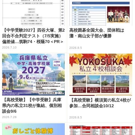
【中学受験2027】四谷大塚、第2
高校囲碁全国大会、団体戦は
回合不合判定テスト（7/5実施）
灘・南山女子部が優勝
偏差値…筑駒74・桜蔭70＜PR＞
2026.7.10
2026.8.5
【高校受験】【中学受験】兵庫
【高校受験】横須賀の私立4校が
県内の私立31校が集結、個別相
参加…合同相談会10/12
談会9/6
2026.7.28
2026.8.5