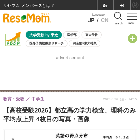
リセマム メンバーズ
Language
JP
/
CN
menu
search
大学受験 by 東進
医学部
東大受験
医専予備校徹底リサーチ
河合塾×東大特集
親子で考える大学選び
高校受験
中学受験
小学校受験
advertisement
共通テスト
夏休み
8月開催学校説明会・相談会
8月開催イベント・WS
全国公立高校 過去問
人気記事
自由研究教材（小学生向け）
自由研究教材（中学生向け）
ランキング
教育・受験
中学生
2026.6.26（金） 14:15
【高校受験2026】都立高の学力検査、理科のみ
平均点上昇 4枚目の写真・画像