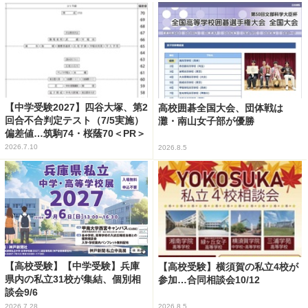
【中学受験2027】四谷大塚、第2
高校囲碁全国大会、団体戦は
回合不合判定テスト（7/5実施）
灘・南山女子部が優勝
偏差値…筑駒74・桜蔭70＜PR＞
2026.7.10
2026.8.5
【高校受験】【中学受験】兵庫
【高校受験】横須賀の私立4校が
県内の私立31校が集結、個別相
参加…合同相談会10/12
談会9/6
2026.7.28
2026.8.5