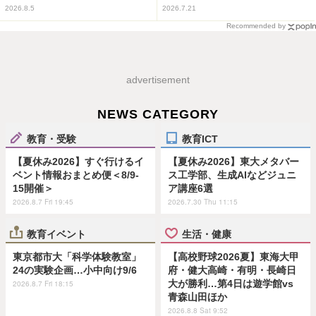
2026.8.5
2026.7.21
Recommended by
advertisement
NEWS CATEGORY
教育・受験
教育ICT
【夏休み2026】すぐ行けるイ
【夏休み2026】東大メタバー
ベント情報おまとめ便＜8/9-
ス工学部、生成AIなどジュニ
15開催＞
ア講座6選
2026.8.7 Fri 19:45
2026.7.30 Thu 11:15
教育イベント
生活・健康
東京都市大「科学体験教室」
【高校野球2026夏】東海大甲
24の実験企画…小中向け9/6
府・健大高崎・有明・長崎日
大が勝利…第4日は遊学館vs
2026.8.7 Fri 18:15
青森山田ほか
2026.8.8 Sat 9:52