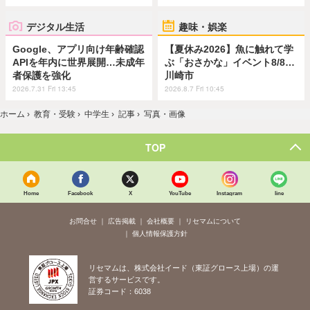
デジタル生活
趣味・娯楽
Google、アプリ向け年齢確認
【夏休み2026】魚に触れて学
APIを年内に世界展開…未成年
ぶ「おさかな」イベント8/8…
者保護を強化
川崎市
2026.7.31 Fri 13:45
2026.8.7 Fri 10:45
ホーム
›
教育・受験
›
中学生
›
記事
›
写真・画像
TOP
Home
Facebook
X
YouTube
Instagram
line
お問合せ
広告掲載
会社概要
リセマムについて
個人情報保護方針
リセマムは、株式会社イード（東証グロース上場）の運
営するサービスです。
証券コード：6038