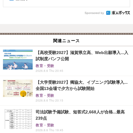
Sponsored by
関連ニュース
【高校受験2027】滋賀県立高、Web出願導入...入
試制度パンフ公開
教育・受験
2026.8.6 Thu 20:45
【大学受験2027】獨協大、イブニング試験導入...
全国13会場で夕方から試験開始
教育・受験
2026.8.6 Thu 20:15
司法試験予備試験、短答式2,668人が合格...最高
239点
教育・受験
2026.8.6 Thu 19:45