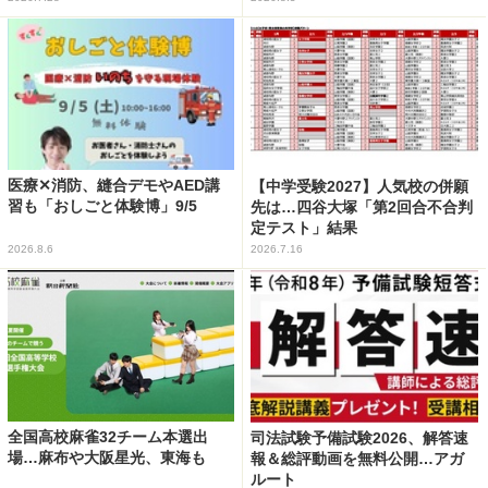
医療✕消防、縫合デモやAED講
【中学受験2027】人気校の併願
習も「おしごと体験博」9/5
先は…四谷大塚「第2回合不合判
定テスト」結果
2026.8.6
2026.7.16
全国高校麻雀32チーム本選出
司法試験予備試験2026、解答速
場…麻布や大阪星光、東海も
報＆総評動画を無料公開…アガ
ルート