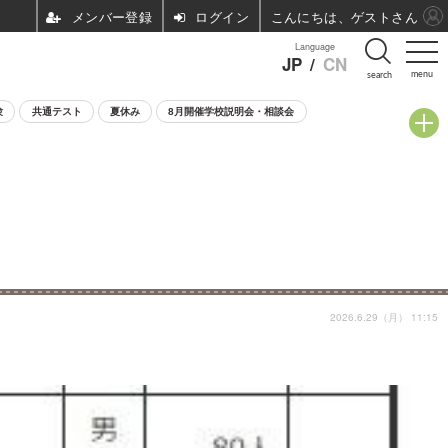
ログイン
こんにちは、ゲストさん
Language
JP
/
CN
menu
search
験
共通テスト
夏休み
8月開催学校説明会・相談会
2026.6.29（月） 11:15