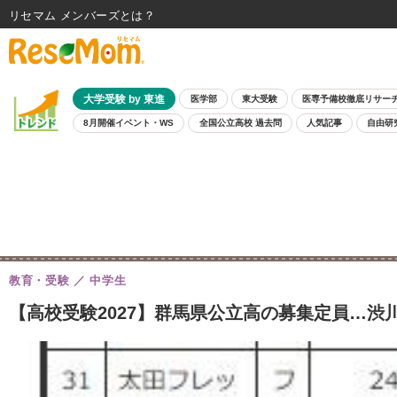
リセマム メンバーズ
大学受験 by 東進
医学部
東大受験
医専予備校徹底リサー
8月開催イベント・WS
全国公立高校 過去問
人気記事
自由研
教育・受験
中学生
【高校受験2027】群馬県公立高の募集定員…渋川