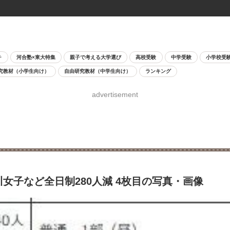
チ
河合塾×東大特集
親子で考える大学選び
高校受験
中学受験
小学校受
究教材（小学生向け）
自由研究教材（中学生向け）
ランキング
advertisement
女子など全日制280人減 4枚目の写真・画像