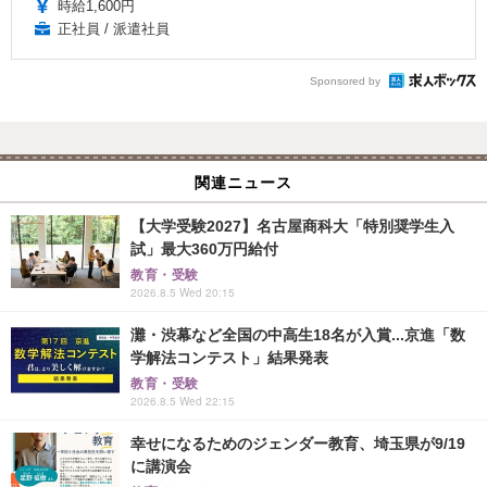
時給1,600円
正社員 / 派遣社員
Sponsored by
関連ニュース
【大学受験2027】名古屋商科大「特別奨学生入
試」最大360万円給付
教育・受験
2026.8.5 Wed 20:15
灘・渋幕など全国の中高生18名が入賞...京進「数
学解法コンテスト」結果発表
教育・受験
2026.8.5 Wed 22:15
幸せになるためのジェンダー教育、埼玉県が9/19
に講演会