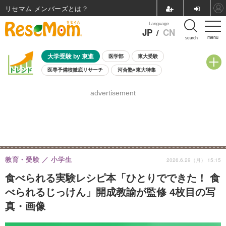
リセマム メンバーズ
Language
JP
/
CN
menu
search
大学受験 by 東進
医学部
東大受験
医専予備校徹底リサーチ
河合塾×東大特集
親子で考える大学選び
高校受験
中学受験
小学校受験
advertisement
共通テスト
夏休み
8月開催学校説明会・相談会
8月開催イベント・WS
全国公立高校 過去問
人気記事
自由研究教材（小学生向け）
自由研究教材（中学生向け）
ランキング
教育・受験
小学生
2026.6.29（月） 15:15
食べられる実験レシピ本「ひとりでできた！ 食
べられるじっけん」開成教諭が監修 4枚目の写
真・画像