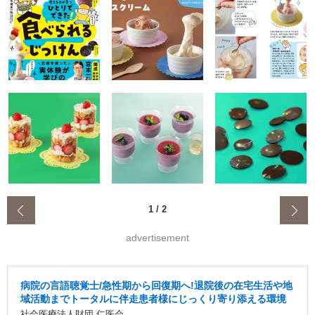
‹
1
/
2
advertisement
病院の言語聴覚士/急性期から回復期へ!退院後の在宅生活や地
域活動までトータルに伴走患者様にじっくり寄り添える環境
社会医療法人財団 仁医会