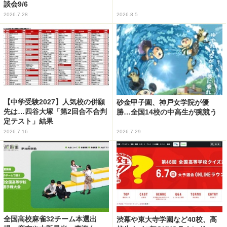
談会9/6
2026.7.28
2026.8.5
【中学受験2027】人気校の併願
砂金甲子園、神戸女学院が優
先は…四谷大塚「第2回合不合判
勝…全国14校の中高生が腕競う
定テスト」結果
2026.7.16
2026.7.29
全国高校麻雀32チーム本選出
渋幕や東大寺学園など40校、高