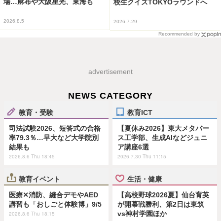
場…麻布や大阪星光、東海も
校生クイズTOKYOラウンドへ
2026.8.5
2026.7.29
Recommended by
advertisement
NEWS CATEGORY
教育・受験
教育ICT
司法試験2026、短答式の合格
【夏休み2026】東大メタバー
率79.3％…早大など大学院別
ス工学部、生成AIなどジュニ
結果も
ア講座6選
2026.8.6 Thu 18:45
2026.7.30 Thu 11:15
教育イベント
生活・健康
医療✕消防、縫合デモやAED
【高校野球2026夏】仙台育英
講習も「おしごと体験博」9/5
が開幕戦勝利、第2日は東筑
vs神村学園ほか
2026.8.6 Thu 18:15