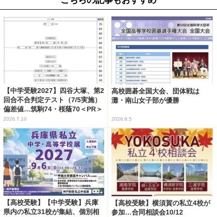
こちらの記事もおすすめ
【中学受験2027】四谷大塚、第2
高校囲碁全国大会、団体戦は
回合不合判定テスト（7/5実施）
灘・南山女子部が優勝
偏差値…筑駒74・桜蔭70＜PR＞
2026.7.10
2026.8.5
【高校受験】【中学受験】兵庫
【高校受験】横須賀の私立4校が
県内の私立31校が集結、個別相
参加…合同相談会10/12