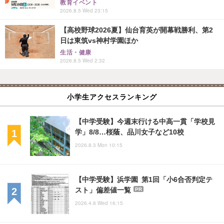
教育イベント
2026.8.5 Wed 23:15
【高校野球2026夏】仙台育英が開幕戦勝利、第2
日は東筑vs神村学園ほか
生活・健康
2026.8.5 Wed 2:32
小学生アクセスランキング
【中学受験】今週末行ける中高一貫「学校見
学」8/8…桜蔭、品川女子など10校
2026.8.3 Mon 10:15
【中学受験】浜学園 第1回「小6合否判定テ
スト」偏差値一覧
PR
2026.4.8 Wed 16:15