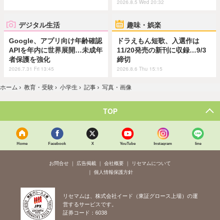
2026.8.5 Wed 20:32
デジタル生活
趣味・娯楽
Google、アプリ向け年齢確認
ドラえもん短歌、入選作は
APIを年内に世界展開…未成年
11/20発売の新刊に収録…9/3
者保護を強化
締切
2026.7.31 Fri 13:45
2026.8.6 Thu 15:15
ホーム
›
教育・受験
›
小学生
›
記事
›
写真・画像
TOP
Home
Facebook
X
YouTube
Instagram
line
お問合せ
広告掲載
会社概要
リセマムについて
個人情報保護方針
リセマムは、株式会社イード（東証グロース上場）の運
営するサービスです。
証券コード：6038