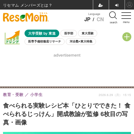
リセマム メンバーズ
Language
JP
/
CN
menu
search
大学受験 by 東進
医学部
東大受験
医専予備校徹底リサーチ
河合塾×東大特集
親子で考える大学選び
高校受験
中学受験
小学校受験
advertisement
共通テスト
夏休み
8月開催学校説明会・相談会
8月開催イベント・WS
全国公立高校 過去問
人気記事
自由研究教材（小学生向け）
自由研究教材（中学生向け）
ランキング
教育・受験
小学生
2026.6.29（月） 15:15
食べられる実験レシピ本「ひとりでできた！ 食
べられるじっけん」開成教諭が監修 6枚目の写
真・画像