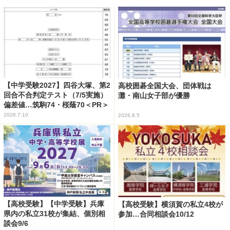
【中学受験2027】四谷大塚、第2
高校囲碁全国大会、団体戦は
回合不合判定テスト（7/5実施）
灘・南山女子部が優勝
偏差値…筑駒74・桜蔭70＜PR＞
2026.7.10
2026.8.5
【高校受験】【中学受験】兵庫
【高校受験】横須賀の私立4校が
県内の私立31校が集結、個別相
参加…合同相談会10/12
談会9/6