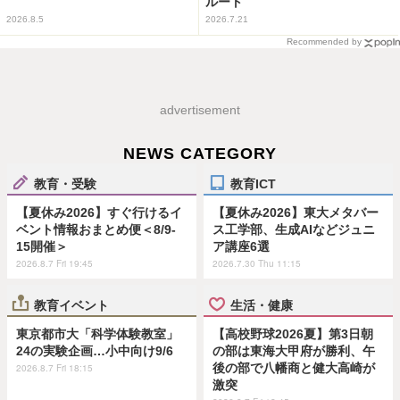
ルート
2026.8.5
2026.7.21
Recommended by
advertisement
NEWS CATEGORY
教育・受験
教育ICT
【夏休み2026】すぐ行けるイ
【夏休み2026】東大メタバー
ベント情報おまとめ便＜8/9-
ス工学部、生成AIなどジュニ
15開催＞
ア講座6選
2026.8.7 Fri 19:45
2026.7.30 Thu 11:15
教育イベント
生活・健康
東京都市大「科学体験教室」
【高校野球2026夏】第3日朝
24の実験企画…小中向け9/6
の部は東海大甲府が勝利、午
後の部で八幡商と健大高崎が
2026.8.7 Fri 18:15
激突