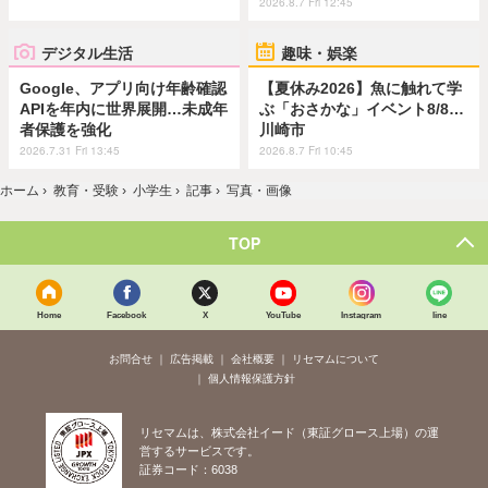
2026.8.7 Fri 12:45
デジタル生活
趣味・娯楽
Google、アプリ向け年齢確認
【夏休み2026】魚に触れて学
APIを年内に世界展開…未成年
ぶ「おさかな」イベント8/8…
者保護を強化
川崎市
2026.7.31 Fri 13:45
2026.8.7 Fri 10:45
ホーム
›
教育・受験
›
小学生
›
記事
›
写真・画像
TOP
Home
Facebook
X
YouTube
Instagram
line
お問合せ
広告掲載
会社概要
リセマムについて
個人情報保護方針
リセマムは、株式会社イード（東証グロース上場）の運
営するサービスです。
証券コード：6038