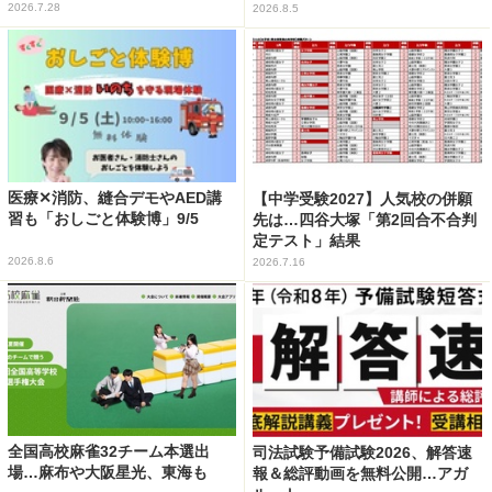
2026.7.28
2026.8.5
医療✕消防、縫合デモやAED講
【中学受験2027】人気校の併願
習も「おしごと体験博」9/5
先は…四谷大塚「第2回合不合判
定テスト」結果
2026.8.6
2026.7.16
全国高校麻雀32チーム本選出
司法試験予備試験2026、解答速
場…麻布や大阪星光、東海も
報＆総評動画を無料公開…アガ