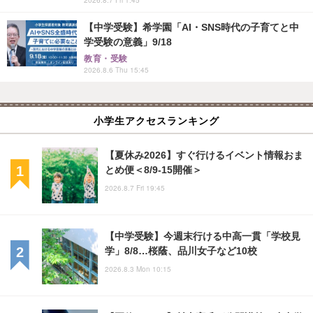
【中学受験】希学園「AI・SNS時代の子育てと中
学受験の意義」9/18
教育・受験
2026.8.6 Thu 15:45
小学生アクセスランキング
【夏休み2026】すぐ行けるイベント情報おま
とめ便＜8/9-15開催＞
2026.8.7 Fri 19:45
【中学受験】今週末行ける中高一貫「学校見
学」8/8…桜蔭、品川女子など10校
2026.8.3 Mon 10:15