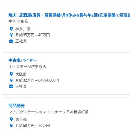
焼肉, 居酒屋/店長・店長候補/月9休み&賞与年2回!安定基盤で店
牛角 大船店
神奈川県
月給35万円～40万円
正社員
中古車バイヤー
ネクステージ堺美原店
大阪府
月給32万円～64万4,000円
正社員
商品開発
マチルダステーション トルナーレ日本橋浜町前
東京都
月給50万円～70万円