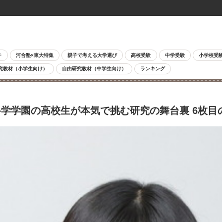
チ
河合塾×東大特集
親子で考える大学選び
高校受験
中学受験
小学校受
究教材（小学生向け）
自由研究教材（中学生向け）
ランキング
学学園の高校生が本気で挑む研究の舞台裏 6枚目