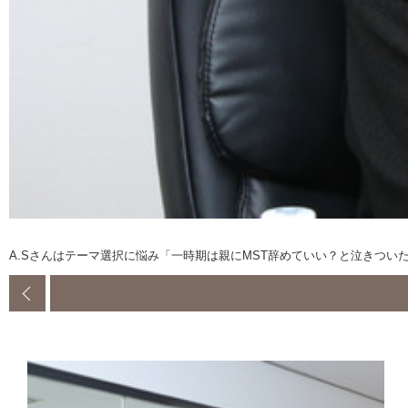
A.Sさんはテーマ選択に悩み「一時期は親にMST辞めていい？と泣きつい