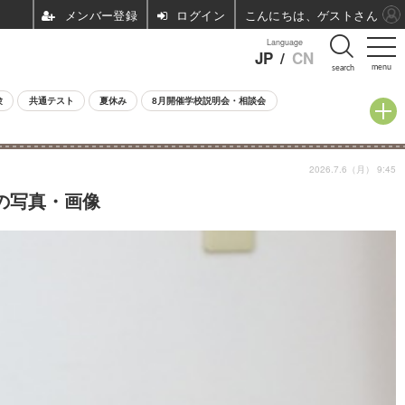
ログイン
こんにちは、ゲストさん
Language
JP
/
CN
menu
search
験
共通テスト
夏休み
8月開催学校説明会・相談会
2026.7.6（月） 9:45
の写真・画像