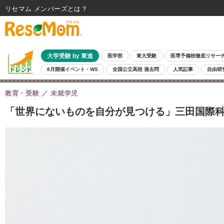
リセマム メンバーズ
大学受験 by 東進
医学部
東大受験
医専予備校徹底リサー
8月開催イベント・WS
全国公立高校 過去問
人気記事
自由研
教育・受験
未就学児
「世界にないものを自分が見つける」三田国際科