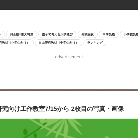
チ
河合塾×東大特集
親子で考える大学選び
高校受験
中学受験
小学校受
究教材（小学生向け）
自由研究教材（中学生向け）
ランキング
advertisement
究向け工作教室7/15から 2枚目の写真・画像