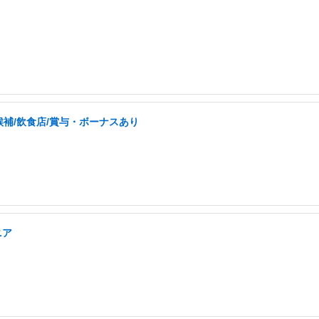
補/飲食店/賞与・ボーナスあり
ニア