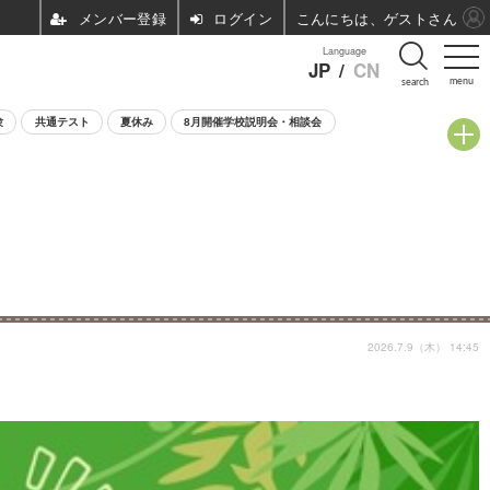
ログイン
こんにちは、ゲストさん
Language
JP
/
CN
menu
search
験
共通テスト
夏休み
8月開催学校説明会・相談会
2026.7.9（木） 14:45