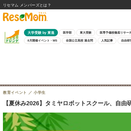
リセマム メンバーズ
大学受験 by 東進
医学部
東大受験
医専予備校徹底リサー
8月開催イベント・WS
全国公立高校 過去問
人気記事
自由研
教育イベント
小学生
【夏休み2026】タミヤロボットスクール、自由研