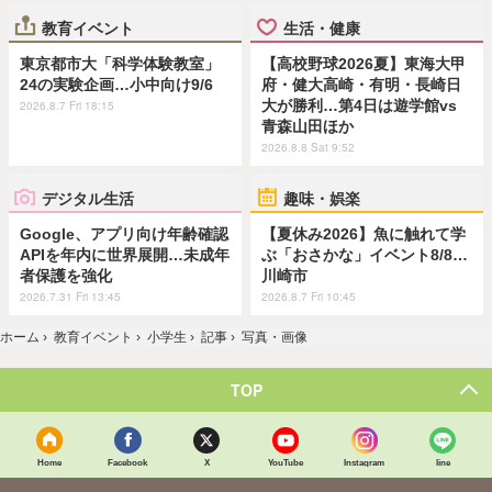
教育イベント
生活・健康
東京都市大「科学体験教室」
【高校野球2026夏】東海大甲
24の実験企画…小中向け9/6
府・健大高崎・有明・長崎日
大が勝利…第4日は遊学館vs
2026.8.7 Fri 18:15
青森山田ほか
2026.8.8 Sat 9:52
デジタル生活
趣味・娯楽
Google、アプリ向け年齢確認
【夏休み2026】魚に触れて学
APIを年内に世界展開…未成年
ぶ「おさかな」イベント8/8…
者保護を強化
川崎市
2026.7.31 Fri 13:45
2026.8.7 Fri 10:45
ホーム
›
教育イベント
›
小学生
›
記事
›
写真・画像
TOP
Home
Facebook
X
YouTube
Instagram
line