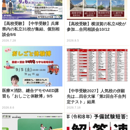
【高校受験】【中学受験】兵庫
【高校受験】横須賀の私立4校が
県内の私立31校が集結、個別相
参加…合同相談会10/12
談会9/6
2026.7.28
2026.8.5
医療✕消防、縫合デモやAED講
【中学受験2027】人気校の併願
習も「おしごと体験博」9/5
先は…四谷大塚「第2回合不合判
定テスト」結果
2026.8.6
2026.7.16