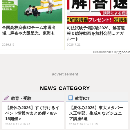
全国高校麻雀32チーム本選出
司法試験予備試験2026、解答速
場…麻布や大阪星光、東海も
報＆総評動画を無料公開…アガ
ルート
2026.8.5
2026.7.21
Recommended by
advertisement
NEWS CATEGORY
教育・受験
教育ICT
【夏休み2026】すぐ行けるイ
【夏休み2026】東大メタバー
ベント情報おまとめ便＜8/9-
ス工学部、生成AIなどジュニ
15開催＞
ア講座6選
2026.8.7 Fri 19:45
2026.7.30 Thu 11:15