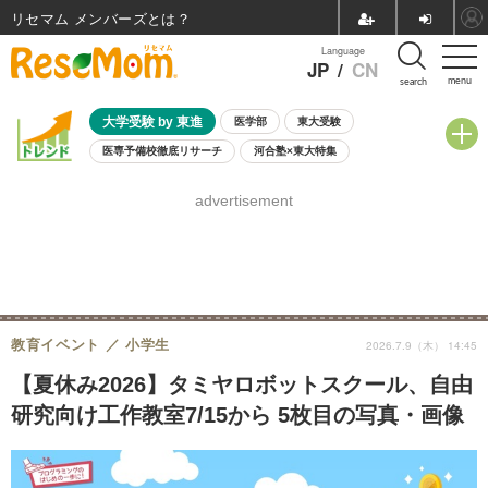
リセマム メンバーズ
Language
JP
/
CN
menu
search
大学受験 by 東進
医学部
東大受験
医専予備校徹底リサーチ
河合塾×東大特集
親子で考える大学選び
高校受験
中学受験
小学校受験
advertisement
共通テスト
夏休み
8月開催学校説明会・相談会
8月開催イベント・WS
全国公立高校 過去問
人気記事
自由研究教材（小学生向け）
自由研究教材（中学生向け）
ランキング
教育イベント
小学生
2026.7.9（木） 14:45
【夏休み2026】タミヤロボットスクール、自由
研究向け工作教室7/15から 5枚目の写真・画像