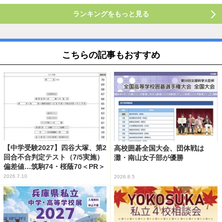
ランキングをもっと見る
こちらの記事もおすすめ
【中学受験2027】四谷大塚、第2
高校囲碁全国大会、団体戦は
回合不合判定テスト（7/5実施）
灘・南山女子部が優勝
偏差値…筑駒74・桜蔭70＜PR＞
2026.7.10
2026.8.5