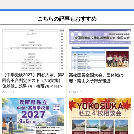
こちらの記事もおすすめ
【中学受験2027】四谷大塚、第2
高校囲碁全国大会、団体戦は
回合不合判定テスト（7/5実施）
灘・南山女子部が優勝
偏差値…筑駒74・桜蔭70＜PR＞
2026.7.10
2026.8.5