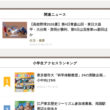
関連ニュース
【高校野球2026夏】第4日青森山田・東日大昌
平・大分商・英明が勝利、第5日は花巻東vs新田ほ
か
生活・健康
2026.8.8 Sat 15:15
小学生アクセスランキング
東京都市大「科学体験教室」24の実験企画…
小中向け9/6
2026.8.7 Fri 18:15
江戸東京歴史ツーリズム参加者募集、両国駅
周辺を街歩き