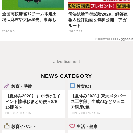
全国高校麻雀32チーム本選出
司法試験予備試験2026、解答速
場…麻布や大阪星光、東海も
報＆総評動画を無料公開…アガ
ルート
2026.8.5
2026.7.21
Recommended by
advertisement
NEWS CATEGORY
教育・受験
教育ICT
【夏休み2026】すぐ行けるイ
【夏休み2026】東大メタバー
ベント情報おまとめ便＜8/9-
ス工学部、生成AIなどジュニ
15開催＞
ア講座6選
2026.8.7 Fri 19:45
2026.7.30 Thu 11:15
教育イベント
生活・健康