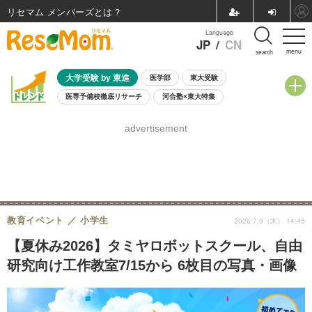
リセマム メンバーズ
Language
JP
/
CN
menu
search
大学受験 by 東進
医学部
東大受験
医専予備校徹底リサーチ
河合塾×東大特集
親子で考える大学選び
高校受験
中学受験
小学校受験
advertisement
共通テスト
夏休み
8月開催学校説明会・相談会
8月開催イベント・WS
全国公立高校 過去問
人気記事
自由研究教材（小学生向け）
自由研究教材（中学生向け）
ランキング
教育イベント
小学生
2026.7.9（木） 14:45
【夏休み2026】タミヤロボットスクール、自由
研究向け工作教室7/15から 6枚目の写真・画像