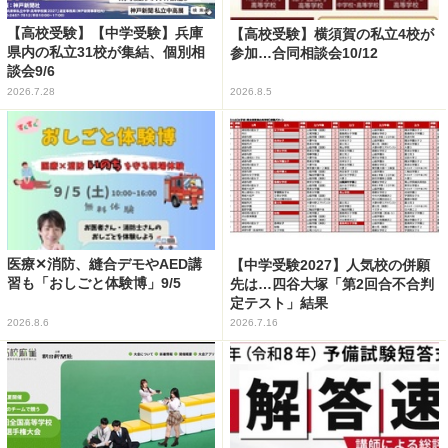
【高校受験】【中学受験】兵庫
【高校受験】横須賀の私立4校が
県内の私立31校が集結、個別相
参加…合同相談会10/12
談会9/6
2026.7.28
2026.8.5
医療✕消防、縫合デモやAED講
【中学受験2027】人気校の併願
習も「おしごと体験博」9/5
先は…四谷大塚「第2回合不合判
定テスト」結果
2026.8.6
2026.7.16