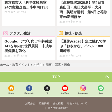
東京都市大「科学体験教室」
【高校野球2026夏】第4日青
24の実験企画…小中向け9/6
森山田・東日大昌平・大分
商・英明が勝利、第5日は花巻
2026.8.7 Fri 18:15
東vs新田ほか
2026.8.9 Sun 9:15
デジタル生活
趣味・娯楽
Google、アプリ向け年齢確認
【夏休み2026】魚に触れて学
APIを年内に世界展開…未成年
ぶ「おさかな」イベント8/8…
者保護を強化
川崎市
2026.7.31 Fri 13:45
2026.8.7 Fri 10:45
ホーム
›
教育イベント
›
小学生
›
記事
›
写真・画像
TOP
Home
Facebook
X
YouTube
Instagram
line
お問合せ
広告掲載
会社概要
リセマムについて
個人情報保護方針