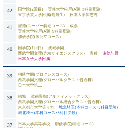
国学院(2回目)
専修大学松戸(A類･3科目受験)
42
東京学芸大学附属(附属生)
日本大学習志野
淑徳(スーパー特進コース)
成蹊
41
専修大学松戸(A類･5科目受験)
朋優学院(国公立コース)
国学院(1回目)
成城学園
40
西武学園文理(先端サイエンスクラス)
青稜
淑徳与野
日本女子大学附属
桐蔭学園(プログレスコース)
39
西武学園文理(グローバルクラス：普通科)
日本大学第二
錦城
淑徳巣鴨(アルティメットクラス)
38
西武学園文理(グローバル総合クラス：普通科)
東京都市大学等々力
城北埼玉(本科コース･3科目受験)
城北埼玉(本科コース･5科目受験)
日本大学高等学校
朋優学院(特進コース)
37