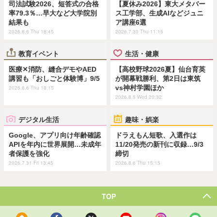
司法試験2026、短答式の合格
【夏休み2026】東大メタバー
率79.3％…早大など大学院別
ス工学部、生成AIなどジュニ
結果も
ア講座6選
2026.8.6 Thu 18:45
2026.7.30 Thu 11:15
教育イベント
生活・健康
医療✕消防、縫合デモやAED
【高校野球2026夏】仙台育英
講習も「おしごと体験博」9/5
が開幕戦勝利、第2日は東筑
vs神村学園ほか
2026.8.6 Thu 18:15
2026.8.5 Wed 20:32
デジタル生活
趣味・娯楽
Google、アプリ向け年齢確認
ドラえもん短歌、入選作は
APIを年内に世界展開…未成年
11/20発売の新刊に収録…9/3
者保護を強化
締切
2026.7.31 Fri 13:45
2026.8.6 Thu 15:15
TOP