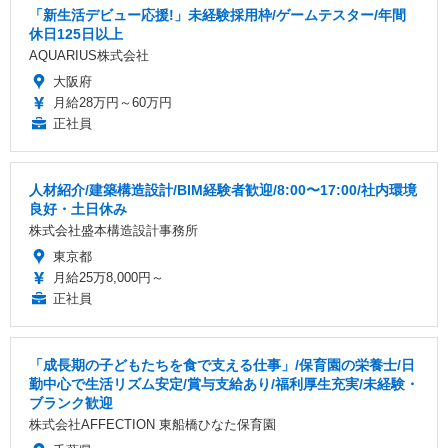
「新生活デビュー応援!」未経験採用枠/ゲームテスター/年間
休日125日以上
AQUARIUS株式会社
大阪府
月給28万円～60万円
正社員
人材紹介/建築構造設計/BIM経験者歓迎/8:00〜17:00/社内環境
良好・土日休み
株式会社盛本構造設計事務所
東京都
月給25万8,000円～
正社員
「成長期の子どもたちを食で支える仕事」/保育園の栄養士/日
勤中心で生活リズム安定/賞与支給あり/福利厚生充実/未経験・
ブランク歓迎
株式会社AFFECTION 東船橋ひなた保育園