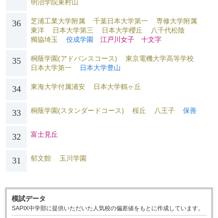
明治学院東村山
芝浦工業大学附属
千葉日本大学第一
専修大学附属
36
東洋
日本大学第三
日本大学櫻丘
八千代松陰
獨協埼玉
佼成学園
江戸川女子
十文字
桐蔭学園(アドバンスコース)
東京電機大学高等学校
35
日本大学第一
日本大学豊山
東海大学付属浦安
日本大学鶴ヶ丘
34
桐蔭学園(スタンダードコース)
桜丘
八王子
保善
33
富士見丘
32
郁文館
玉川学園
31
模試データ
SAPIX中学部に提供いただいた人気校の偏差値をもとに作成しています。