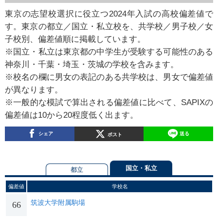
東京の志望校選択に役立つ2024年入試の高校偏差値で
す。東京の都立／国立・私立校を、共学校／男子校／女
子校別、偏差値順に掲載しています。
※国立・私立は東京都の中学生が受験する可能性のある
神奈川・千葉・埼玉・茨城の学校を含みます。
※校名の欄に男女の表記のある共学校は、男女で偏差値
が異なります。
※一般的な模試で算出される偏差値に比べて、SAPIXの
偏差値は10から20程度低く出ます。
シェア
送る
ポスト
国立・私立
都立
偏差値
学校名
筑波大学附属駒場
66