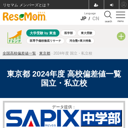
リセマム メンバーズ
Language
JP
/
CN
menu
search
大学受験 by 東進
医学部
東大受験
医専予備校徹底リサーチ
河合塾×東大特集
親子で考える大学選び
高校受験
中学受験
小学校受験
全国高校偏差値一覧
東京都
2024年度 国立・私立校
共通テスト
夏休み
8月開催学校説明会・相談会
8月開催イベント・WS
全国公立高校 過去問
人気記事
自由研究教材（小学生向け）
自由研究教材（中学生向け）
東京都 2024年度 高校偏差値一覧
ランキング
国立・私立校
データ提供：