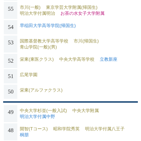
市川(一般)
東京学芸大学附属(帰国生)
55
明治大学付属明治
お茶の水女子大学附属
早稲田大学高等学院(帰国生)
54
国際基督教大学高等学校
市川(帰国生)
53
青山学院(一般)(男)
栄東(東医クラス)
中央大学高等学校
立教新座
52
広尾学園
51
栄東(アルファクラス)
50
中央大学杉並(一般入試)
中央大学附属
49
明治大学付属中野
開智(Tコース)
昭和学院秀英
明治大学付属八王子
48
桐朋