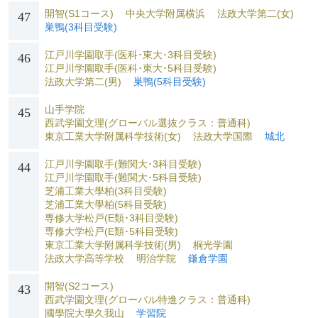
開智(S1コース)
中央大学附属横浜
法政大学第二(女)
47
巣鴨(3科目受験)
江戸川学園取手(医科･東大･3科目受験)
46
江戸川学園取手(医科･東大･5科目受験)
法政大学第二(男)
巣鴨(5科目受験)
山手学院
45
西武学園文理(グローバル選抜クラス：普通科)
東京工業大学附属科学技術(女)
法政大学国際
城北
江戸川学園取手(難関大･3科目受験)
44
江戸川学園取手(難関大･5科目受験)
芝浦工業大學柏(3科目受験)
芝浦工業大學柏(5科目受験)
専修大学松戸(E類･3科目受験)
専修大学松戸(E類･5科目受験)
東京工業大学附属科学技術(男)
桐光学園
法政大学高等学校
明治学院
鎌倉学園
開智(S2コース)
43
西武学園文理(グローバル特進クラス：普通科)
國學院大學久我山
学習院