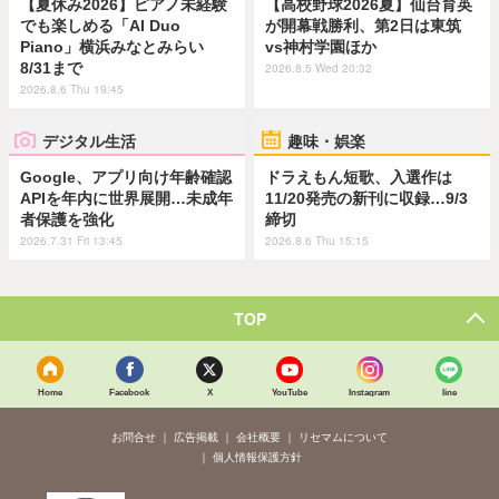
【夏休み2026】ピアノ未経験
【高校野球2026夏】仙台育英
でも楽しめる「AI Duo
が開幕戦勝利、第2日は東筑
Piano」横浜みなとみらい
vs神村学園ほか
8/31まで
2026.8.5 Wed 20:32
2026.8.6 Thu 19:45
デジタル生活
趣味・娯楽
Google、アプリ向け年齢確認
ドラえもん短歌、入選作は
APIを年内に世界展開…未成年
11/20発売の新刊に収録…9/3
者保護を強化
締切
2026.7.31 Fri 13:45
2026.8.6 Thu 15:15
TOP
Home
Facebook
X
YouTube
Instagram
line
お問合せ
広告掲載
会社概要
リセマムについて
個人情報保護方針