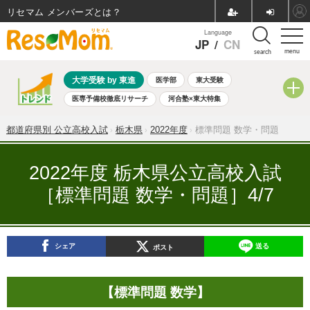
リセマム メンバーズ
Language
JP
/
CN
menu
search
大学受験 by 東進
医学部
東大受験
医専予備校徹底リサーチ
河合塾×東大特集
親子で考える大学選び
高校受験
中学受験
小学校受験
都道府県別 公立高校入試
栃木県
2022年度
標準問題 数学・問題
共通テスト
夏休み
8月開催学校説明会・相談会
8月開催イベント・WS
全国公立高校 過去問
人気記事
2022年度 栃木県公立高校入試
自由研究教材（小学生向け）
自由研究教材（中学生向け）
［標準問題 数学・問題］4/7
ランキング
シェア
送る
ポスト
【標準問題 数学】