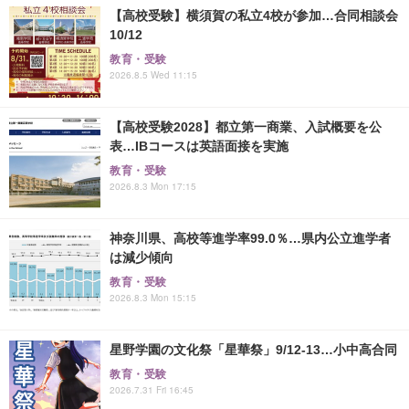
【高校受験】横須賀の私立4校が参加…合同相談会
10/12
教育・受験
2026.8.5 Wed 11:15
【高校受験2028】都立第一商業、入試概要を公
表…IBコースは英語面接を実施
教育・受験
2026.8.3 Mon 17:15
神奈川県、高校等進学率99.0％…県内公立進学者
は減少傾向
教育・受験
2026.8.3 Mon 15:15
星野学園の文化祭「星華祭」9/12-13…小中高合同
教育・受験
2026.7.31 Fri 16:45