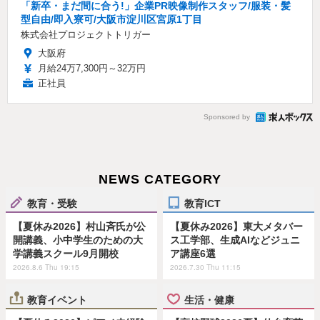
「新卒・まだ間に合う!」企業PR映像制作スタッフ/服装・髪
型自由/即入寮可/大阪市淀川区宮原1丁目
株式会社プロジェクトトリガー
大阪府
月給24万7,300円～32万円
正社員
Sponsored by
NEWS CATEGORY
教育・受験
教育ICT
【夏休み2026】村山斉氏が公
【夏休み2026】東大メタバー
開講義、小中学生のための大
ス工学部、生成AIなどジュニ
学講義スクール9月開校
ア講座6選
2026.8.6 Thu 19:15
2026.7.30 Thu 11:15
教育イベント
生活・健康