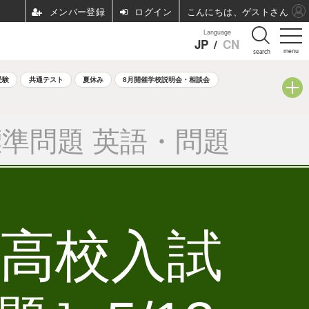
ログイン
こんにちは、ゲストさん
Language
JP
/
CN
menu
search
受験
共通テスト
夏休み
8月開催学校説明会・相談会
準問題 英語・問題
立高校入試