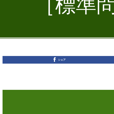
［標準問
シェア