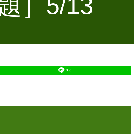
］5/13
送る
】