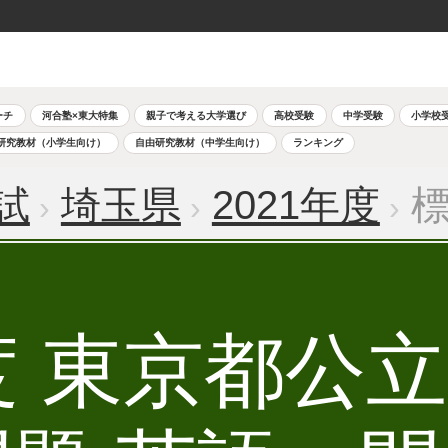
ーチ
河合塾×東大特集
親子で考える大学選び
高校受験
中学受験
小学校
研究教材（小学生向け）
自由研究教材（中学生向け）
ランキング
試
埼玉県
2021年度
標
年度 東京都公