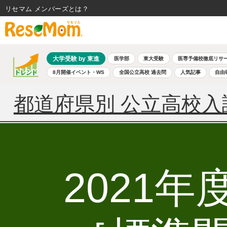
リセマム メンバーズ
大学受験 by 東進
医学部
東大受験
医専予備校徹底リサ
8月開催イベント・WS
全国公立高校 過去問
人気記事
自由
都道府県別 公立高校入
2021