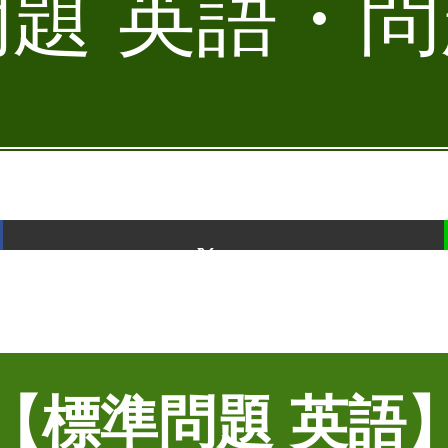
題 英語・問題
ポスト
【標準問題 英語