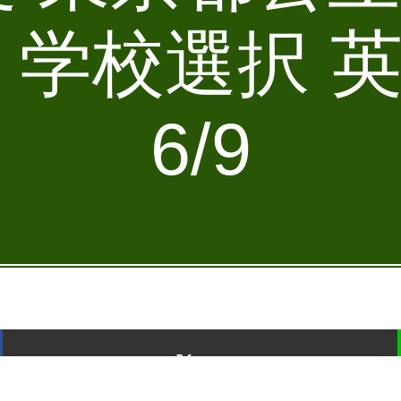
 学校選択 
6/9
ポスト