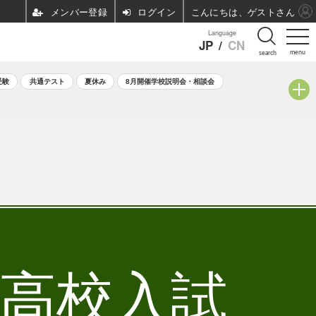
ログイン
こんにちは、ゲストさん
Language
JP
/
CN
menu
search
受験
共通テスト
夏休み
8月開催学校説明会・相談会
立高校入試