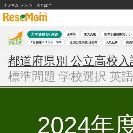
リセマム メンバーズ
大学受験 by 東進
医学部
東大受験
医専予備校徹底リサ
8月開催イベント・WS
全国公立高校 過去問
人気記事
自由
都道府県別 公立高校入
標準問題 学校選択 英
2024