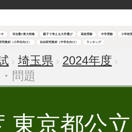
ーチ
河合塾×東大特集
親子で考える大学選び
高校受験
中学受験
小学校
研究教材（小学生向け）
自由研究教材（中学生向け）
ランキング
試
埼玉県
2024年度
語・問題
年度 東京都公