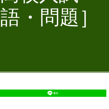
英語・問題］
送る