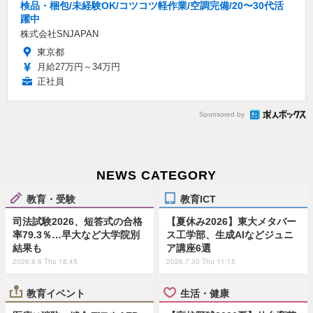
検品・梱包/未経験OK/コツコツ軽作業/空調完備/20〜30代活
躍中
株式会社SNJAPAN
東京都
月給27万円～34万円
正社員
Sponsored by
NEWS CATEGORY
教育・受験
教育ICT
司法試験2026、短答式の合格
【夏休み2026】東大メタバー
率79.3％…早大など大学院別
ス工学部、生成AIなどジュニ
結果も
ア講座6選
2026.8.6 Thu 18:45
2026.7.30 Thu 11:15
教育イベント
生活・健康