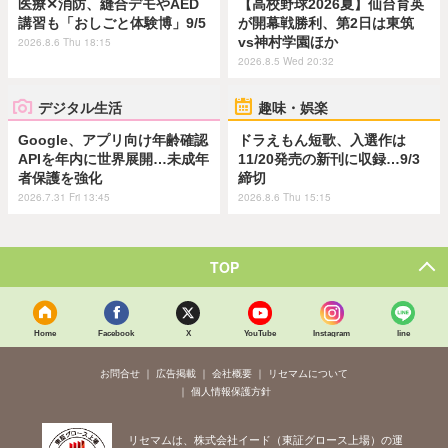
医療✕消防、縫合デモやAED
【高校野球2026夏】仙台育英
講習も「おしごと体験博」9/5
が開幕戦勝利、第2日は東筑
vs神村学園ほか
2026.8.6 Thu 18:15
2026.8.5 Wed 20:32
デジタル生活
趣味・娯楽
Google、アプリ向け年齢確認
ドラえもん短歌、入選作は
APIを年内に世界展開…未成年
11/20発売の新刊に収録…9/3
者保護を強化
締切
2026.7.31 Fri 13:45
2026.8.6 Thu 15:15
TOP
Home
Facebook
X
YouTube
Instagram
line
お問合せ
広告掲載
会社概要
リセマムについて
個人情報保護方針
リセマムは、株式会社イード（東証グロース上場）の運