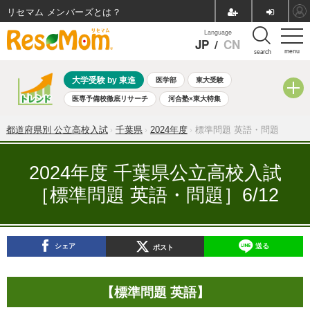
リセマム メンバーズ
Language
JP
/
CN
menu
search
大学受験 by 東進
医学部
東大受験
医専予備校徹底リサーチ
河合塾×東大特集
親子で考える大学選び
高校受験
中学受験
小学校受験
都道府県別 公立高校入試
千葉県
2024年度
標準問題 英語・問題
共通テスト
夏休み
8月開催学校説明会・相談会
8月開催イベント・WS
全国公立高校 過去問
人気記事
2024年度 千葉県公立高校入試
自由研究教材（小学生向け）
自由研究教材（中学生向け）
［標準問題 英語・問題］6/12
ランキング
シェア
送る
ポスト
【標準問題 英語】