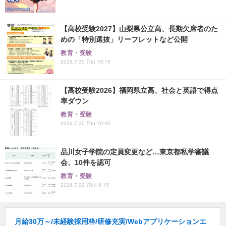
【高校受験2027】山梨県公立高、長期欠席者のた
めの「特別選抜」リーフレットなど公開
教育・受験
2026.7.30 Thu 18:15
【高校受験2026】福岡県立高、社会と英語で得点
率ダウン
教育・受験
2026.7.30 Thu 16:45
品川女子学院の定員変更など…東京都私学審議
会、10件を認可
教育・受験
2026.7.29 Wed 9:15
月給30万～/未経験採用枠/研修充実/Webアプリケーションエ