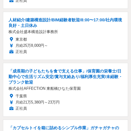
正社員
人材紹介/建築構造設計/BIM経験者歓迎/8:00〜17:00/社内環境
良好・土日休み
株式会社盛本構造設計事務所
東京都
月給25万8,000円～
正社員
「成長期の子どもたちを食で支える仕事」/保育園の栄養士/日
勤中心で生活リズム安定/賞与支給あり/福利厚生充実/未経験・
ブランク歓迎
株式会社AFFECTION 東船橋ひなた保育園
千葉県
月給21万5,380円～23万円
正社員
「カプセルトイを箱に詰めるシンプル作業」ガチャガチャの