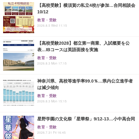
【高校受験】横須賀の私立4校が参加…合同相談会
10/12
教育・受験
2026.8.5 Wed 11:15
【高校受験2028】都立第一商業、入試概要を公
表…IBコースは英語面接を実施
教育・受験
2026.8.3 Mon 17:15
神奈川県、高校等進学率99.0％…県内公立進学者
は減少傾向
教育・受験
2026.8.3 Mon 15:15
星野学園の文化祭「星華祭」9/12-13…小中高合同
教育・受験
2026.7.31 Fri 16:45