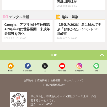
青森山田ほか
2026.8.8 Sat 9:52
デジタル生活
趣味・娯楽
Google、アプリ向け年齢確認
【夏休み2026】魚に触れて学
APIを年内に世界展開…未成年
ぶ「おさかな」イベント8/8…
者保護を強化
川崎市
2026.7.31 Fri 13:45
2026.8.7 Fri 10:45
TOP
Home
Facebook
X
YouTube
Instagram
line
お問合せ
広告掲載
会社概要
リセマムについて
個人情報保護方針
リセマムは、株式会社イード（東証グロース上場）の運
営するサービスです。
証券コード：6038