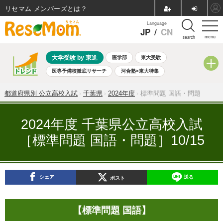
リセマム メンバーズ
Language
JP
/
CN
menu
search
大学受験 by 東進
医学部
東大受験
医専予備校徹底リサーチ
河合塾×東大特集
親子で考える大学選び
高校受験
中学受験
小学校受験
都道府県別 公立高校入試
千葉県
2024年度
標準問題 国語・問題
共通テスト
夏休み
8月開催学校説明会・相談会
8月開催イベント・WS
全国公立高校 過去問
人気記事
2024年度 千葉県公立高校入試
自由研究教材（小学生向け）
自由研究教材（中学生向け）
［標準問題 国語・問題］10/15
ランキング
シェア
送る
ポスト
【標準問題 国語】