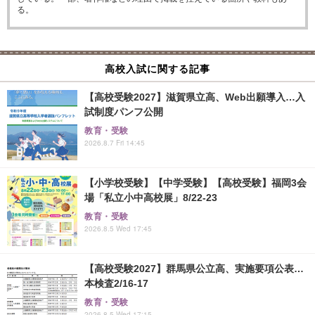
る。
高校入試に関する記事
【高校受験2027】滋賀県立高、Web出願導入…入
試制度パンフ公開
教育・受験
2026.8.7 Fri 14:45
【小学校受験】【中学受験】【高校受験】福岡3会
場「私立小中高校展」8/22-23
教育・受験
2026.8.5 Wed 17:45
【高校受験2027】群馬県公立高、実施要項公表…
本検査2/16-17
教育・受験
2026.8.5 Wed 17:15