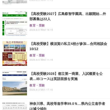
【高校受験2027】広島叡智学園高、出願開始…外
部募集は22人
教育・受験
2026.8.5 Wed 16:15
【高校受験】横須賀の私立4校が参加…合同相談会
10/12
教育・受験
2026.8.5 Wed 11:15
【高校受験2028】都立第一商業、入試概要を公
表…IBコースは英語面接を実施
教育・受験
2026.8.3 Mon 17:15
神奈川県、高校等進学率99.0％…県内公立進学者
は減少傾向