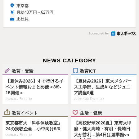
東京都
月給40万円～62万円
正社員
Sponsored by
NEWS CATEGORY
教育・受験
教育ICT
【夏休み2026】すぐ行けるイ
【夏休み2026】東大メタバー
ベント情報おまとめ便＜8/9-
ス工学部、生成AIなどジュニ
15開催＞
ア講座6選
2026.8.7 Fri 19:45
2026.7.30 Thu 11:15
教育イベント
生活・健康
東京都市大「科学体験教室」
【高校野球2026夏】東海大甲
24の実験企画…小中向け9/6
府・健大高崎・有明・長崎日
大が勝利…第4日は遊学館vs
2026.8.7 Fri 18:15