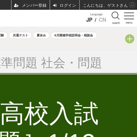
ログイン
こんにちは、ゲストさん
Language
JP
/
CN
menu
search
受験
共通テスト
夏休み
8月開催学校説明会・相談会
準問題 社会・問題
立高校入試