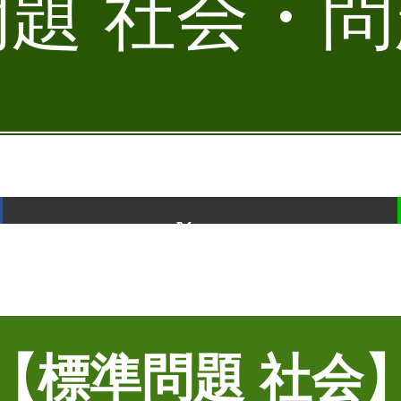
題 社会・問題
ポスト
【標準問題 社会