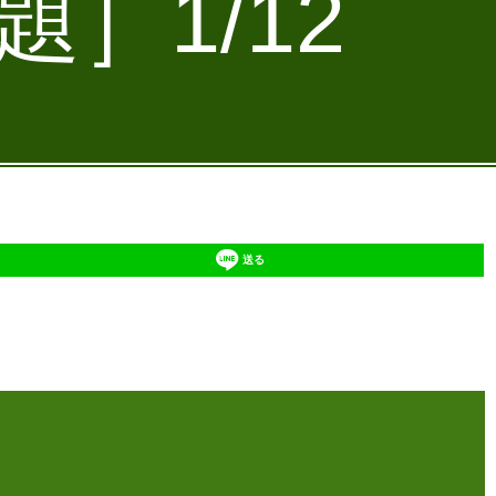
］1/12
送る
】