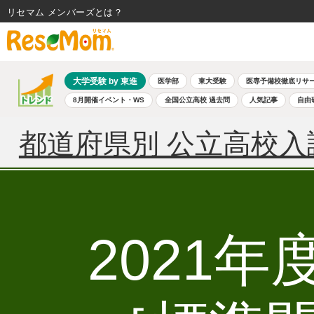
リセマム メンバーズ
大学受験 by 東進
医学部
東大受験
医専予備校徹底リサ
8月開催イベント・WS
全国公立高校 過去問
人気記事
自由
都道府県別 公立高校入
2021