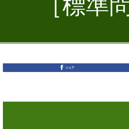
［標準問
シェア