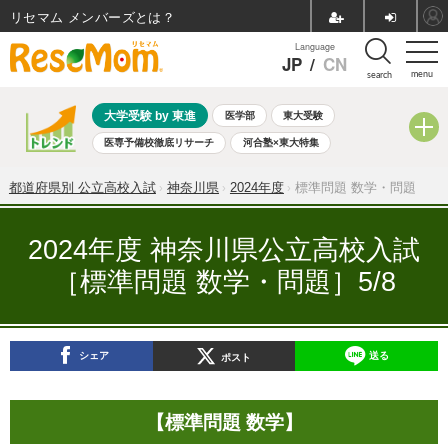
リセマム メンバーズ
Language
JP
/
CN
menu
search
大学受験 by 東進
医学部
東大受験
医専予備校徹底リサーチ
河合塾×東大特集
親子で考える大学選び
高校受験
中学受験
小学校受験
都道府県別 公立高校入試
神奈川県
2024年度
標準問題 数学・問題
共通テスト
夏休み
8月開催学校説明会・相談会
8月開催イベント・WS
全国公立高校 過去問
人気記事
2024年度 神奈川県公立高校入試
自由研究教材（小学生向け）
自由研究教材（中学生向け）
［標準問題 数学・問題］5/8
ランキング
シェア
送る
ポスト
【標準問題 数学】