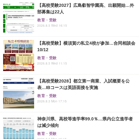
【高校受験2027】広島叡智学園高、出願開始…外
部募集は22人
教育・受験
2026.8.5 Wed 16:15
【高校受験】横須賀の私立4校が参加…合同相談会
10/12
教育・受験
2026.8.5 Wed 11:15
【高校受験2028】都立第一商業、入試概要を公
表…IBコースは英語面接を実施
教育・受験
2026.8.3 Mon 17:15
神奈川県、高校等進学率99.0％…県内公立進学者
は減少傾向
教育・受験
2026.8.3 Mon 15:15