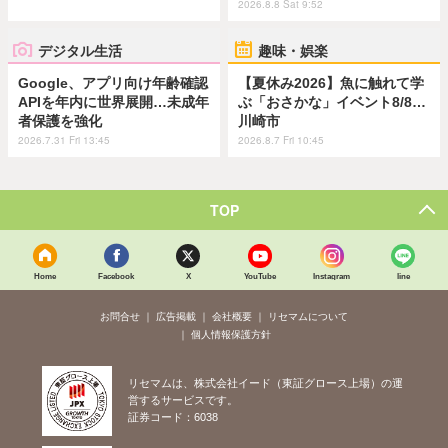
2026.8.8 Sat 9:52
デジタル生活
趣味・娯楽
Google、アプリ向け年齢確認
【夏休み2026】魚に触れて学
APIを年内に世界展開…未成年
ぶ「おさかな」イベント8/8…
者保護を強化
川崎市
2026.7.31 Fri 13:45
2026.8.7 Fri 10:45
TOP
Home
Facebook
X
YouTube
Instagram
line
お問合せ
広告掲載
会社概要
リセマムについて
個人情報保護方針
リセマムは、株式会社イード（東証グロース上場）の運
営するサービスです。
証券コード：6038