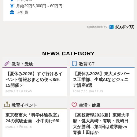
月給29万5,000円～60万円
正社員
Sponsored by
NEWS CATEGORY
教育・受験
教育ICT
【夏休み2026】すぐ行けるイ
【夏休み2026】東大メタバー
ベント情報おまとめ便＜8/9-
ス工学部、生成AIなどジュニ
15開催＞
ア講座6選
2026.8.7 Fri 19:45
2026.7.30 Thu 11:15
教育イベント
生活・健康
東京都市大「科学体験教室」
【高校野球2026夏】東海大甲
24の実験企画…小中向け9/6
府・健大高崎・有明・長崎日
大が勝利…第4日は遊学館vs
2026.8.7 Fri 18:15
青森山田ほか