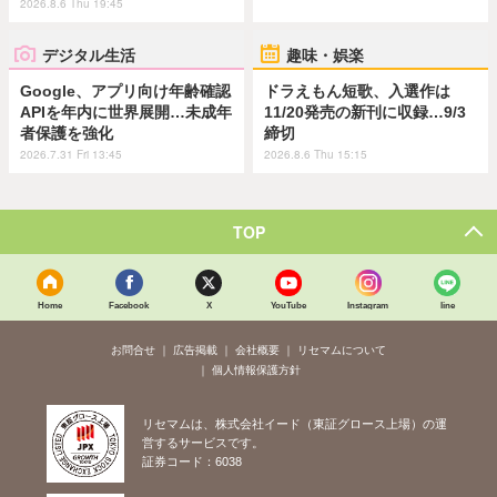
2026.8.6 Thu 19:45
デジタル生活
趣味・娯楽
Google、アプリ向け年齢確認
ドラえもん短歌、入選作は
APIを年内に世界展開…未成年
11/20発売の新刊に収録…9/3
者保護を強化
締切
2026.7.31 Fri 13:45
2026.8.6 Thu 15:15
TOP
Home
Facebook
X
YouTube
Instagram
line
お問合せ
広告掲載
会社概要
リセマムについて
個人情報保護方針
リセマムは、株式会社イード（東証グロース上場）の運
営するサービスです。
証券コード：6038