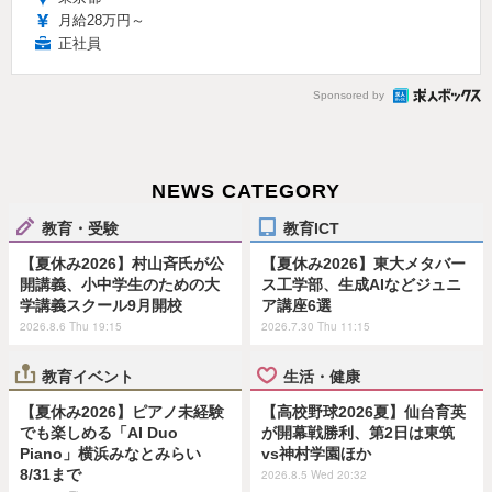
月給28万円～
正社員
Sponsored by
NEWS CATEGORY
教育・受験
教育ICT
【夏休み2026】村山斉氏が公
【夏休み2026】東大メタバー
開講義、小中学生のための大
ス工学部、生成AIなどジュニ
学講義スクール9月開校
ア講座6選
2026.8.6 Thu 19:15
2026.7.30 Thu 11:15
教育イベント
生活・健康
【夏休み2026】ピアノ未経験
【高校野球2026夏】仙台育英
でも楽しめる「AI Duo
が開幕戦勝利、第2日は東筑
Piano」横浜みなとみらい
vs神村学園ほか
8/31まで
2026.8.5 Wed 20:32