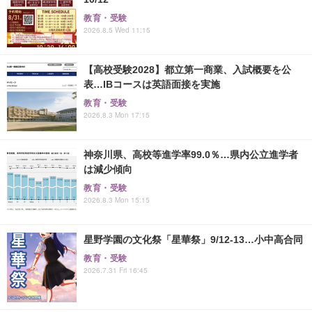
教育・受験
2026.8.5 Wed 11:15
【高校受験2028】都立第一商業、入試概要を公
表…IBコースは英語面接を実施
教育・受験
2026.8.3 Mon 17:15
神奈川県、高校等進学率99.0％…県内公立進学者
は減少傾向
教育・受験
2026.8.3 Mon 15:15
星野学園の文化祭「星華祭」9/12-13…小中高合同
教育・受験
2026.7.31 Fri 16:45