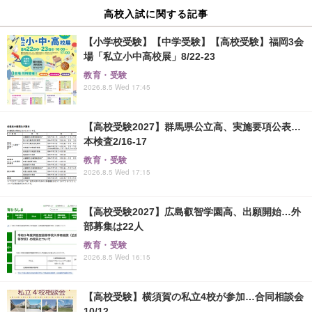
高校入試に関する記事
【小学校受験】【中学受験】【高校受験】福岡3会
場「私立小中高校展」8/22-23
教育・受験
2026.8.5 Wed 17:45
【高校受験2027】群馬県公立高、実施要項公表…
本検査2/16-17
教育・受験
2026.8.5 Wed 17:15
【高校受験2027】広島叡智学園高、出願開始…外
部募集は22人
教育・受験
2026.8.5 Wed 16:15
【高校受験】横須賀の私立4校が参加…合同相談会
10/12