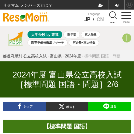
リセマム メンバーズ
Language
JP
/
CN
menu
search
大学受験 by 東進
医学部
東大受験
医専予備校徹底リサーチ
河合塾×東大特集
親子で考える大学選び
高校受験
中学受験
小学校受験
都道府県別 公立高校入試
富山県
2024年度
標準問題 国語・問題
共通テスト
夏休み
8月開催学校説明会・相談会
8月開催イベント・WS
全国公立高校 過去問
人気記事
2024年度 富山県公立高校入試
自由研究教材（小学生向け）
自由研究教材（中学生向け）
［標準問題 国語・問題］2/6
ランキング
シェア
送る
ポスト
【標準問題 国語】