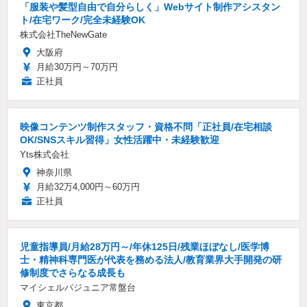
「服装や髪型自由で自分らしく」Webサイト制作アシスタン
ト/在宅ワーク/完全未経験OK
株式会社TheNewGate
大阪府
月給30万円～70万円
正社員
映像コンテンツ制作スタッフ・資格不問「正社員/在宅相談
OK/SNSスキル習得」女性活躍中・未経験歓迎
Yts株式会社
神奈川県
月給32万4,000円～60万円
正社員
児童指導員/月給28万円～/年休125日/残業ほぼなし/医学博
士・精神科専門医が代表を務める法人/教育業界大手開発の研
修制度でさらなる成長も
マイシェルパジュニア常盤台
東京都