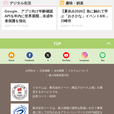
デジタル生活
趣味・娯楽
Google、アプリ向け年齢確認
【夏休み2026】魚に触れて学
APIを年内に世界展開…未成年
ぶ「おさかな」イベント8/8…
者保護を強化
川崎市
2026.7.31 Fri 13:45
2026.8.7 Fri 10:45
TOP
Home
Facebook
X
YouTube
Instagram
line
お問合せ
広告掲載
会社概要
リセマムについて
個人情報保護方針
リセマムは、株式会社イード（東証グロース上場）の運
営するサービスです。
証券コード：6038
株式会社イードは、個人情報の適切な取扱いを行う事業
者に対して付与されるプライバシーマークの付与認定を