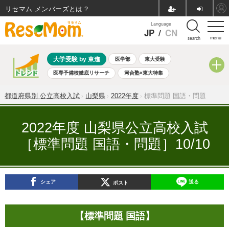
リセマム メンバーズ
Language
JP
/
CN
menu
search
大学受験 by 東進
医学部
東大受験
医専予備校徹底リサーチ
河合塾×東大特集
親子で考える大学選び
高校受験
中学受験
小学校受験
都道府県別 公立高校入試
山梨県
2022年度
標準問題 国語・問題
共通テスト
夏休み
8月開催学校説明会・相談会
8月開催イベント・WS
全国公立高校 過去問
人気記事
2022年度 山梨県公立高校入試
自由研究教材（小学生向け）
自由研究教材（中学生向け）
［標準問題 国語・問題］10/10
ランキング
シェア
送る
ポスト
【標準問題 国語】