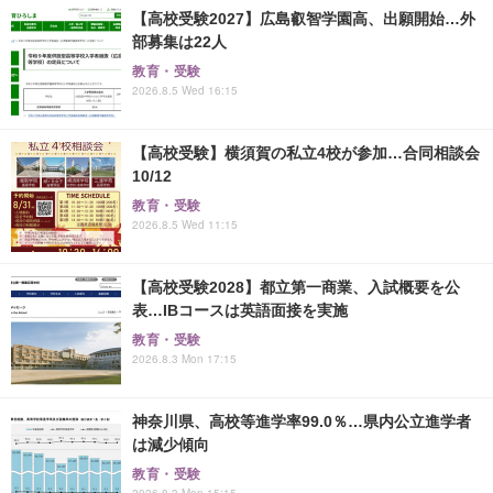
【高校受験2027】広島叡智学園高、出願開始…外
部募集は22人
教育・受験
2026.8.5 Wed 16:15
【高校受験】横須賀の私立4校が参加…合同相談会
10/12
教育・受験
2026.8.5 Wed 11:15
【高校受験2028】都立第一商業、入試概要を公
表…IBコースは英語面接を実施
教育・受験
2026.8.3 Mon 17:15
神奈川県、高校等進学率99.0％…県内公立進学者
は減少傾向
教育・受験
2026.8.3 Mon 15:15