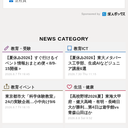
正社員
Sponsored by
NEWS CATEGORY
教育・受験
教育ICT
【夏休み2026】すぐ行けるイ
【夏休み2026】東大メタバー
ベント情報おまとめ便＜8/9-
ス工学部、生成AIなどジュニ
15開催＞
ア講座6選
2026.8.7 Fri 19:45
2026.7.30 Thu 11:15
教育イベント
生活・健康
東京都市大「科学体験教室」
【高校野球2026夏】東海大甲
24の実験企画…小中向け9/6
府・健大高崎・有明・長崎日
大が勝利…第4日は遊学館vs
2026.8.7 Fri 18:15
青森山田ほか
2026.8.8 Sat 9:52