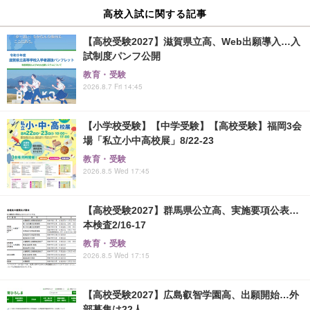
高校入試に関する記事
【高校受験2027】滋賀県立高、Web出願導入…入
試制度パンフ公開
教育・受験
2026.8.7 Fri 14:45
【小学校受験】【中学受験】【高校受験】福岡3会
場「私立小中高校展」8/22-23
教育・受験
2026.8.5 Wed 17:45
【高校受験2027】群馬県公立高、実施要項公表…
本検査2/16-17
教育・受験
2026.8.5 Wed 17:15
【高校受験2027】広島叡智学園高、出願開始…外
部募集は22人