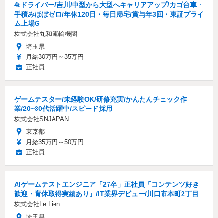
4tドライバー/吉川/中型から大型へキャリアアップ/カゴ台車・
手積みほぼゼロ/年休120日・毎日帰宅/賞与年3回・東証プライ
ム上場G
株式会社丸和運輸機関
埼玉県
月給30万円～35万円
正社員
ゲームテスター/未経験OK/研修充実/かんたんチェック作
業/20~30代活躍中/スピード採用
株式会社SNJAPAN
東京都
月給35万円～50万円
正社員
AIゲームテストエンジニア「27卒」正社員「コンテンツ好き
歓迎・育休取得実績あり」/IT業界デビュー/川口市本町2丁目
株式会社Le Lien
埼玉県