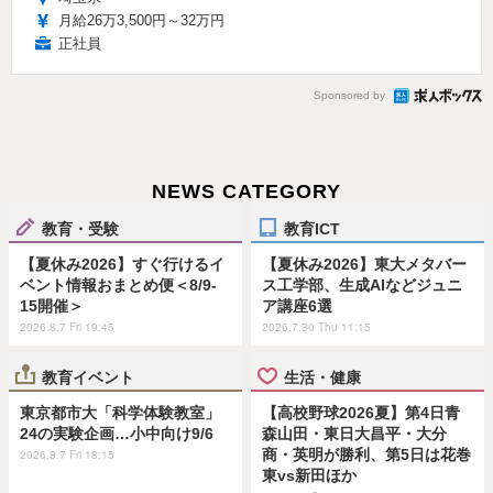
月給26万3,500円～32万円
正社員
Sponsored by
NEWS CATEGORY
教育・受験
教育ICT
【夏休み2026】すぐ行けるイ
【夏休み2026】東大メタバー
ベント情報おまとめ便＜8/9-
ス工学部、生成AIなどジュニ
15開催＞
ア講座6選
2026.8.7 Fri 19:45
2026.7.30 Thu 11:15
教育イベント
生活・健康
東京都市大「科学体験教室」
【高校野球2026夏】第4日青
24の実験企画…小中向け9/6
森山田・東日大昌平・大分
商・英明が勝利、第5日は花巻
2026.8.7 Fri 18:15
東vs新田ほか