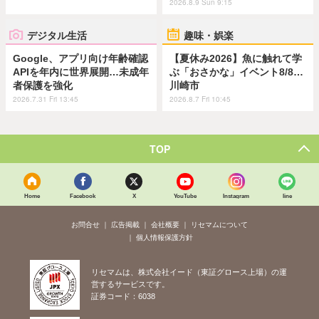
2026.8.9 Sun 9:15
デジタル生活
趣味・娯楽
Google、アプリ向け年齢確認
【夏休み2026】魚に触れて学
APIを年内に世界展開…未成年
ぶ「おさかな」イベント8/8…
者保護を強化
川崎市
2026.7.31 Fri 13:45
2026.8.7 Fri 10:45
TOP
Home
Facebook
X
YouTube
Instagram
line
お問合せ
広告掲載
会社概要
リセマムについて
個人情報保護方針
リセマムは、株式会社イード（東証グロース上場）の運
営するサービスです。
証券コード：6038