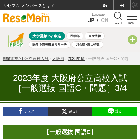
リセマム メンバーズ
Language
JP
/
CN
menu
search
大学受験 by 東進
医学部
東大受験
医専予備校徹底リサーチ
河合塾×東大特集
親子で考える大学選び
高校受験
中学受験
小学校受験
都道府県別 公立高校入試
大阪府
2023年度
一般選抜 国語C・問題
共通テスト
夏休み
8月開催学校説明会・相談会
8月開催イベント・WS
全国公立高校 過去問
人気記事
2023年度 大阪府公立高校入試
自由研究教材（小学生向け）
自由研究教材（中学生向け）
［一般選抜 国語C・問題］3/4
ランキング
シェア
送る
ポスト
【一般選抜 国語C】