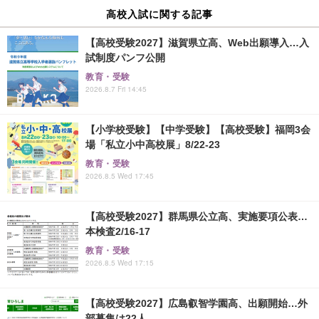
高校入試に関する記事
【高校受験2027】滋賀県立高、Web出願導入…入
試制度パンフ公開
教育・受験
2026.8.7 Fri 14:45
【小学校受験】【中学受験】【高校受験】福岡3会
場「私立小中高校展」8/22-23
教育・受験
2026.8.5 Wed 17:45
【高校受験2027】群馬県公立高、実施要項公表…
本検査2/16-17
教育・受験
2026.8.5 Wed 17:15
【高校受験2027】広島叡智学園高、出願開始…外
部募集は22人