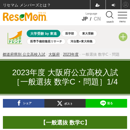
リセマム メンバーズ
Language
JP
/
CN
menu
search
大学受験 by 東進
医学部
東大受験
医専予備校徹底リサーチ
河合塾×東大特集
親子で考える大学選び
高校受験
中学受験
小学校受験
都道府県別 公立高校入試
大阪府
2023年度
一般選抜 数学C・問題
共通テスト
夏休み
8月開催学校説明会・相談会
8月開催イベント・WS
全国公立高校 過去問
人気記事
2023年度 大阪府公立高校入試
自由研究教材（小学生向け）
自由研究教材（中学生向け）
［一般選抜 数学C・問題］1/4
ランキング
シェア
送る
ポスト
【一般選抜 数学C】