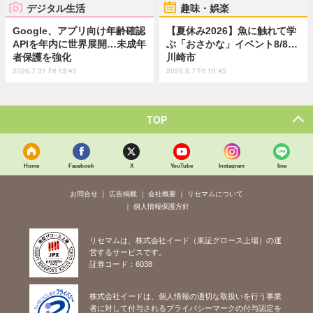
デジタル生活
趣味・娯楽
Google、アプリ向け年齢確認
【夏休み2026】魚に触れて学
APIを年内に世界展開…未成年
ぶ「おさかな」イベント8/8…
者保護を強化
川崎市
2026.7.31 Fri 13:45
2026.8.7 Fri 10:45
TOP
Home
Facebook
X
YouTube
Instagram
line
お問合せ
広告掲載
会社概要
リセマムについて
個人情報保護方針
リセマムは、株式会社イード（東証グロース上場）の運
営するサービスです。
証券コード：6038
株式会社イードは、個人情報の適切な取扱いを行う事業
者に対して付与されるプライバシーマークの付与認定を