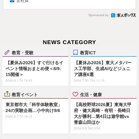
正社員
Sponsored by
NEWS CATEGORY
教育・受験
教育ICT
【夏休み2026】すぐ行けるイ
【夏休み2026】東大メタバー
ベント情報おまとめ便＜8/9-
ス工学部、生成AIなどジュニ
15開催＞
ア講座6選
2026.8.7 Fri 19:45
2026.7.30 Thu 11:15
教育イベント
生活・健康
東京都市大「科学体験教室」
【高校野球2026夏】東海大甲
24の実験企画…小中向け9/6
府・健大高崎・有明・長崎日
大が勝利…第4日は遊学館vs
2026.8.7 Fri 18:15
青森山田ほか
2026.8.8 Sat 9:52