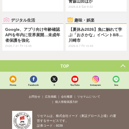
青森山田ほか
2026.8.8 Sat 9:52
デジタル生活
趣味・娯楽
Google、アプリ向け年齢確認
【夏休み2026】魚に触れて学
APIを年内に世界展開…未成年
ぶ「おさかな」イベント8/8…
者保護を強化
川崎市
2026.7.31 Fri 13:45
2026.8.7 Fri 10:45
TOP
Home
Facebook
X
YouTube
Instagram
line
お問合せ
広告掲載
会社概要
リセマムについて
個人情報保護方針
リセマムは、株式会社イード（東証グロース上場）の運
営するサービスです。
証券コード：6038