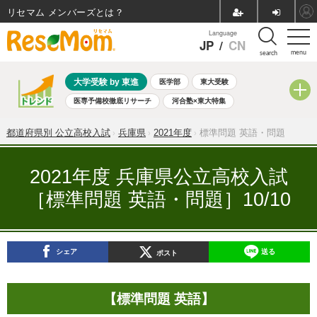
リセマム メンバーズ
Language
JP
/
CN
menu
search
大学受験 by 東進
医学部
東大受験
医専予備校徹底リサーチ
河合塾×東大特集
親子で考える大学選び
高校受験
中学受験
小学校受験
都道府県別 公立高校入試
兵庫県
2021年度
標準問題 英語・問題
共通テスト
夏休み
8月開催学校説明会・相談会
8月開催イベント・WS
全国公立高校 過去問
人気記事
2021年度 兵庫県公立高校入試
自由研究教材（小学生向け）
自由研究教材（中学生向け）
［標準問題 英語・問題］10/10
ランキング
シェア
送る
ポスト
【標準問題 英語】