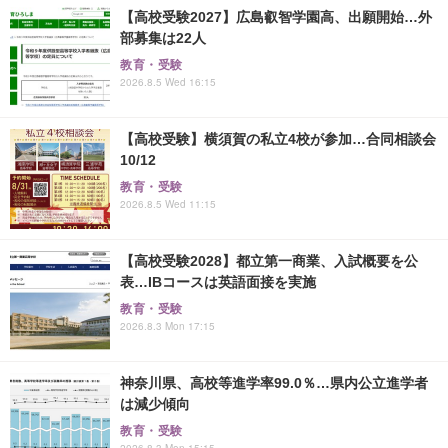
【高校受験2027】広島叡智学園高、出願開始…外
部募集は22人
教育・受験
2026.8.5 Wed 16:15
【高校受験】横須賀の私立4校が参加…合同相談会
10/12
教育・受験
2026.8.5 Wed 11:15
【高校受験2028】都立第一商業、入試概要を公
表…IBコースは英語面接を実施
教育・受験
2026.8.3 Mon 17:15
神奈川県、高校等進学率99.0％…県内公立進学者
は減少傾向
教育・受験
2026.8.3 Mon 15:15