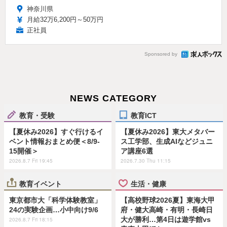
神奈川県
月給32万6,200円～50万円
正社員
Sponsored by
NEWS CATEGORY
教育・受験
教育ICT
【夏休み2026】すぐ行けるイ
【夏休み2026】東大メタバー
ベント情報おまとめ便＜8/9-
ス工学部、生成AIなどジュニ
15開催＞
ア講座6選
2026.8.7 Fri 19:45
2026.7.30 Thu 11:15
教育イベント
生活・健康
東京都市大「科学体験教室」
【高校野球2026夏】東海大甲
24の実験企画…小中向け9/6
府・健大高崎・有明・長崎日
大が勝利…第4日は遊学館vs
2026.8.7 Fri 18:15