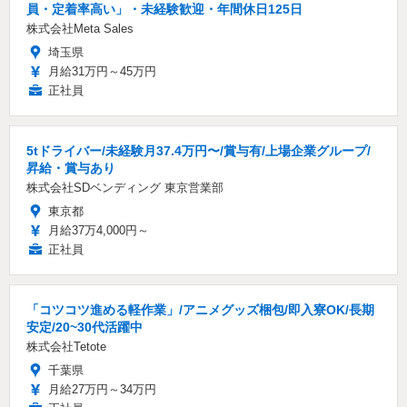
員・定着率高い」・未経験歓迎・年間休日125日
株式会社Meta Sales
埼玉県
月給31万円～45万円
正社員
5tドライバー/未経験月37.4万円〜/賞与有/上場企業グループ/
昇給・賞与あり
株式会社SDベンディング 東京営業部
東京都
月給37万4,000円～
正社員
「コツコツ進める軽作業」/アニメグッズ梱包/即入寮OK/長期
安定/20~30代活躍中
株式会社Tetote
千葉県
月給27万円～34万円