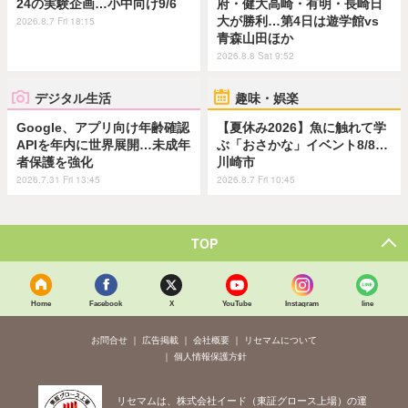
24の実験企画…小中向け9/6
府・健大高崎・有明・長崎日
大が勝利…第4日は遊学館vs
2026.8.7 Fri 18:15
青森山田ほか
2026.8.8 Sat 9:52
デジタル生活
趣味・娯楽
Google、アプリ向け年齢確認
【夏休み2026】魚に触れて学
APIを年内に世界展開…未成年
ぶ「おさかな」イベント8/8…
者保護を強化
川崎市
2026.7.31 Fri 13:45
2026.8.7 Fri 10:45
TOP
Home
Facebook
X
YouTube
Instagram
line
お問合せ
広告掲載
会社概要
リセマムについて
個人情報保護方針
リセマムは、株式会社イード（東証グロース上場）の運