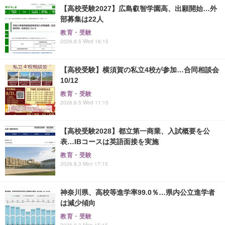
【高校受験2027】広島叡智学園高、出願開始…外
部募集は22人
教育・受験
2026.8.5 Wed 16:15
【高校受験】横須賀の私立4校が参加…合同相談会
10/12
教育・受験
2026.8.5 Wed 11:15
【高校受験2028】都立第一商業、入試概要を公
表…IBコースは英語面接を実施
教育・受験
2026.8.3 Mon 17:15
神奈川県、高校等進学率99.0％…県内公立進学者
は減少傾向
教育・受験
2026.8.3 Mon 15:15