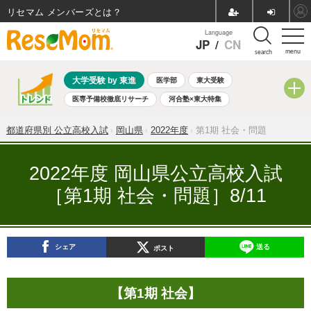
リセマム メンバーズ
Language
JP
/
CN
menu
search
大学受験 by 東進
医学部
東大受験
医専予備校徹底リサーチ
河合塾×東大特集
親子で考える大学選び
高校受験
中学受験
小学校受験
都道府県別 公立高校入試
岡山県
2022年度
第1期 社会・問題
共通テスト
夏休み
8月開催学校説明会・相談会
8月開催イベント・WS
全国公立高校 過去問
人気記事
2022年度 岡山県公立高校入試
自由研究教材（小学生向け）
自由研究教材（中学生向け）
［第1期 社会・問題］8/11
ランキング
シェア
送る
ポスト
【第1期 社会】