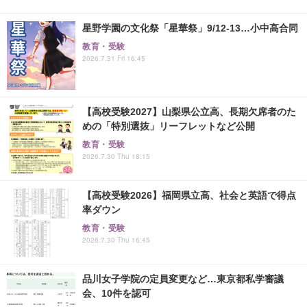
星野学園の文化祭「星華祭」9/12-13…小中高合同
教育・受験
2026.7.31 Fri 16:45
【高校受験2027】山梨県公立高、長期欠席者のた
めの「特別選抜」リーフレットなど公開
教育・受験
2026.7.30 Thu 18:15
【高校受験2026】福岡県立高、社会と英語で得点
率ダウン
教育・受験
2026.7.30 Thu 16:45
品川女子学院の定員変更など…東京都私学審議
会、10件を認可