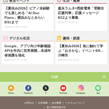
教育イベント
生活・健康
【夏休み2026】ピアノ未経験
森永ラムネ×西鉄電車「受験生
でも楽しめる「AI Duo
応援列車」応援メッセージ
Piano」横浜みなとみらい
8/12より募集
8/31まで
2026.8.7 Fri 9:15
2026.8.6 Thu 19:45
デジタル生活
趣味・娯楽
Google、アプリ向け年齢確認
【夏休み2026】魚に触れて学
APIを年内に世界展開…未成年
ぶ「おさかな」イベント8/8…
者保護を強化
川崎市
2026.7.31 Fri 13:45
2026.8.7 Fri 10:45
TOP
Home
Facebook
X
YouTube
Instagram
line
お問合せ
広告掲載
会社概要
リセマムについて
個人情報保護方針