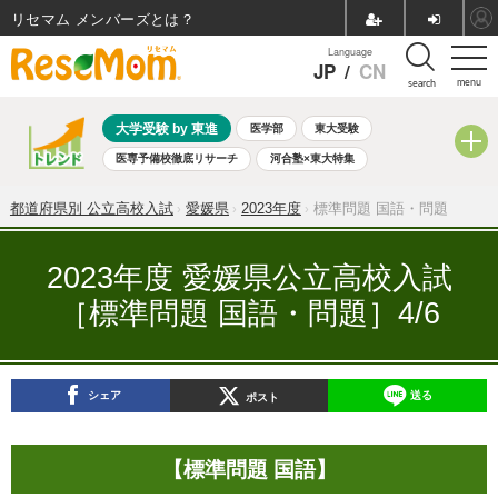
リセマム メンバーズ
Language
JP
/
CN
menu
search
大学受験 by 東進
医学部
東大受験
医専予備校徹底リサーチ
河合塾×東大特集
親子で考える大学選び
高校受験
中学受験
小学校受験
都道府県別 公立高校入試
愛媛県
2023年度
標準問題 国語・問題
共通テスト
夏休み
8月開催学校説明会・相談会
8月開催イベント・WS
全国公立高校 過去問
人気記事
2023年度 愛媛県公立高校入試
自由研究教材（小学生向け）
自由研究教材（中学生向け）
［標準問題 国語・問題］4/6
ランキング
シェア
送る
ポスト
【標準問題 国語】