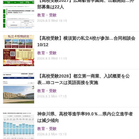
【高校受験2027】広島叡智学園高、出願開始…外
部募集は22人
教育・受験
2026.8.5 Wed 16:15
【高校受験】横須賀の私立4校が参加…合同相談会
10/12
教育・受験
2026.8.5 Wed 11:15
【高校受験2028】都立第一商業、入試概要を公
表…IBコースは英語面接を実施
教育・受験
2026.8.3 Mon 17:15
神奈川県、高校等進学率99.0％…県内公立進学者
は減少傾向
教育・受験
2026.8.3 Mon 15:15