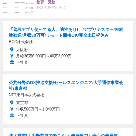
教育・受験
2026.7.29 Wed 9:15
「普段アプリ使ってる人、適性あり!」/アプリテスター/未経
験歓迎/月収30万可/リモート面接OK/完全土日祝休み
BCC株式会社
大阪府
月給36万6,000円～40万2,000円
正社員
公共分野のDX推進支援/セールスエンジニア/大手通信事業会
社/東京都
NTT東日本株式会社
東京都
年収500万円～1,040万円
正社員
法人営業/「広告業界で働こう!」未経験でも安心の教育体